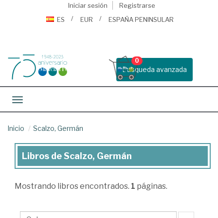
Iniciar sesión
Registrarse
ES
EUR
ESPAÑA PENINSULAR
0
Busqueda avanzada
Toggle navigation
Inicio
Scalzo, Germán
Libros de Scalzo, Germán
Libros
de
Mostrando
libros encontrados.
1
páginas.
Scalzo,
Germán