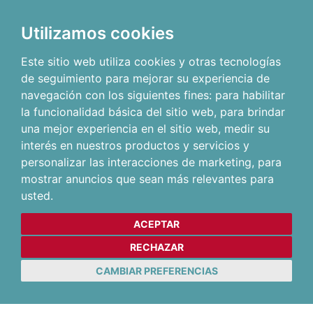
Utilizamos cookies
Este sitio web utiliza cookies y otras tecnologías
de seguimiento para mejorar su experiencia de
navegación con los siguientes fines:
para habilitar
la funcionalidad básica del sitio web
,
para brindar
una mejor experiencia en el sitio web
,
medir su
interés en nuestros productos y servicios y
personalizar las interacciones de marketing
,
para
mostrar anuncios que sean más relevantes para
usted
.
ACEPTAR
RECHAZAR
CAMBIAR PREFERENCIAS