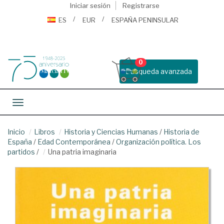
Iniciar sesión
Registrarse
ES
EUR
ESPAÑA PENINSULAR
0
Busqueda avanzada
Toggle navigation
Inicio
Libros
Historia y Ciencias Humanas
/
Historia de
España
/
Edad Contemporánea
/
Organización política. Los
partidos
/
Una patria imaginaria