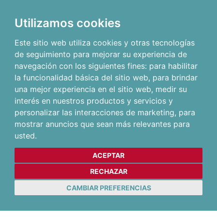
Utilizamos cookies
Este sitio web utiliza cookies y otras tecnologías
de seguimiento para mejorar su experiencia de
navegación con los siguientes fines:
para habilitar
la funcionalidad básica del sitio web
,
para brindar
una mejor experiencia en el sitio web
,
medir su
interés en nuestros productos y servicios y
personalizar las interacciones de marketing
,
para
mostrar anuncios que sean más relevantes para
usted
.
ACEPTAR
RECHAZAR
CAMBIAR PREFERENCIAS