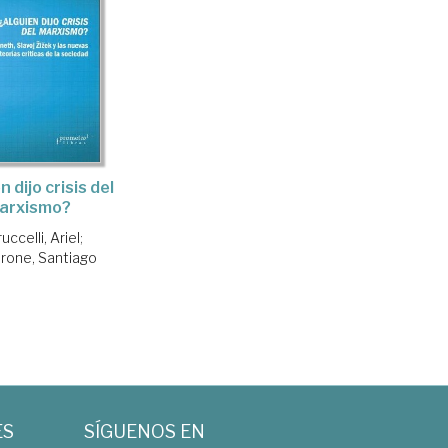
 dijo crisis del
arxismo?
uccelli, Ariel
;
rone, Santiago
ES
SÍGUENOS EN