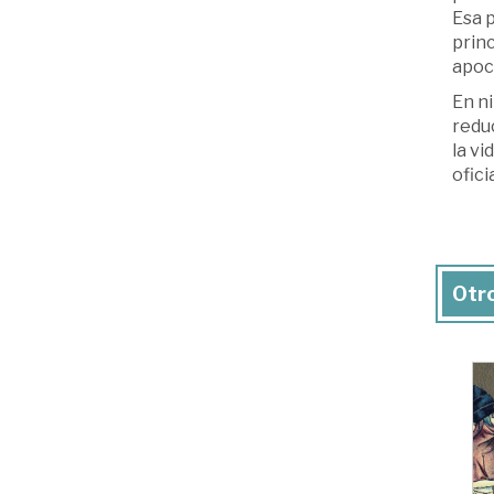
Esa 
prin
apoc
En ni
redu
la vi
ofici
Otro