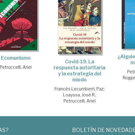
¿Alguien
Ecomunismo
Covid-19. La
m
Petruccelli, Ariel
respuesta autoritaria
Petr
y la estrategia del
Rogge
miedo
Francés Lecumberri, Paz
;
Loayssa, José R.
;
Petruccelli, Ariel
AS?
BOLETÍN DE NOVEDAD