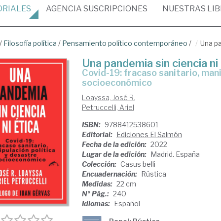
ORIALES
AGENCIA
SUSCRIPCIONES
NUESTRAS
LI
/
Filosofía política
/
Pensamiento político contemporáneo
/
Una pa
Una pandemia sin ciencia ni
Covid-19: fracaso sanitario, manipulación política y desastre
socioeconómico
Loayssa, José R.
Petruccelli, Ariel
ISBN:
9788412538601
Editorial:
Ediciones El Salmón
Fecha de la edición:
2022
Lugar de la edición:
Madrid. España
Colección:
Casus belli
Encuadernación:
Rústica
Medidas:
22 cm
Nº Pág.:
240
Idiomas:
Español