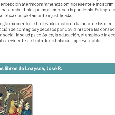
percepción aterradora 'amenaza omnipresente e indiscrimin
cipal combustible que ha alimentado la pandemia. Es impres
alíptica completamente injustificada.
ngún momento se ha llevado a cabo un balance de las medida
cción de contagios y decesos por Covid, ni sobre las conse
da social, la salud psicológica, la educación, el empleo o la 
al es evidente: se trata de un balance impresentable.
s libros de Loayssa, José R.