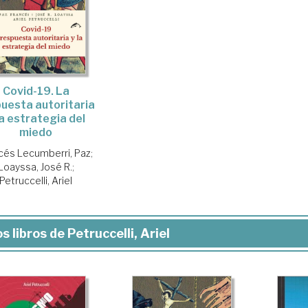
Covid-19. La
uesta autoritaria
la estrategia del
miedo
cés Lecumberri, Paz
;
Loayssa, José R.
;
Petruccelli, Ariel
s libros de Petruccelli, Ariel