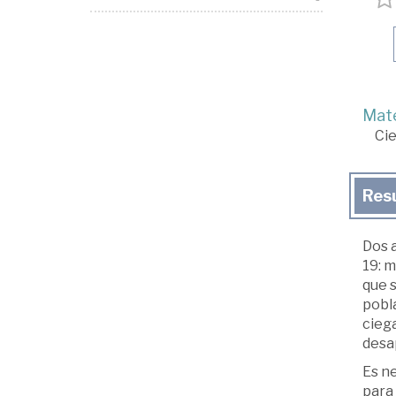
Mate
Cie
Res
Dos a
19: m
que s
pobla
ciega
desa
Es ne
para 