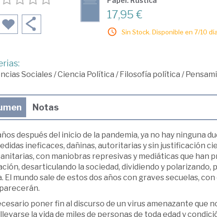
Papel: Rústica
17,95 €
Sin Stock. Disponible en 7/10 día
rias:
ncias Sociales
/
Ciencia Política
/
Filosofía política
/
Pensami
umen
Notas
ños después del inicio de la pandemia, ya no hay ninguna dud
edidas ineficaces, dañinas, autoritarias y sin justificación c
anitarias, con maniobras represivas y mediáticas que han pr
ción, desarticulando la sociedad, dividiendo y polarizando, 
. El mundo sale de estos dos años con graves secuelas, con 
parecerán.
cesario poner fin al discurso de un virus amenazante que nos
llevarse la vida de miles de personas de toda edad y condición