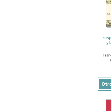
resp
y 
Fran
Otro