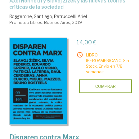
Axel Honneth y Slavoj Zizek y las nuevas teorías
críticas de la sociedad
Roggerone, Santiago
;
Petruccelli, Ariel
Prometeo Libros. Buenos Aires, 2019
14,00 €
LIBRO
IBEROAMERICANO. Sin
Stock. Envío en 7/8
semanas.
COMPRAR
Disparen contra Marx