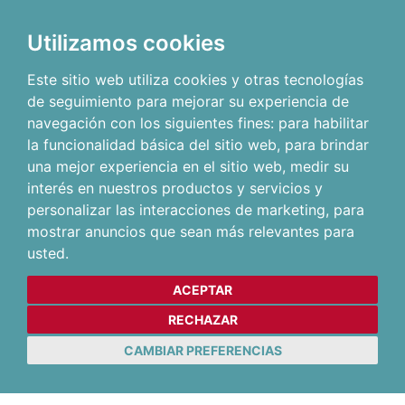
Utilizamos cookies
Este sitio web utiliza cookies y otras tecnologías
de seguimiento para mejorar su experiencia de
navegación con los siguientes fines:
para habilitar
la funcionalidad básica del sitio web
,
para brindar
una mejor experiencia en el sitio web
,
medir su
interés en nuestros productos y servicios y
personalizar las interacciones de marketing
,
para
mostrar anuncios que sean más relevantes para
usted
.
ACEPTAR
RECHAZAR
CAMBIAR PREFERENCIAS