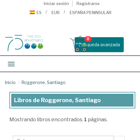
Iniciar sesión
Registrarse
ES
EUR
ESPAÑA PENINSULAR
0
Busqueda avanzada
Toggle navigation
Inicio
Roggerone, Santiago
Libros de Roggerone, Santiago
Libros
de
Mostrando
libros encontrados.
1
páginas.
Roggerone,
Santiago