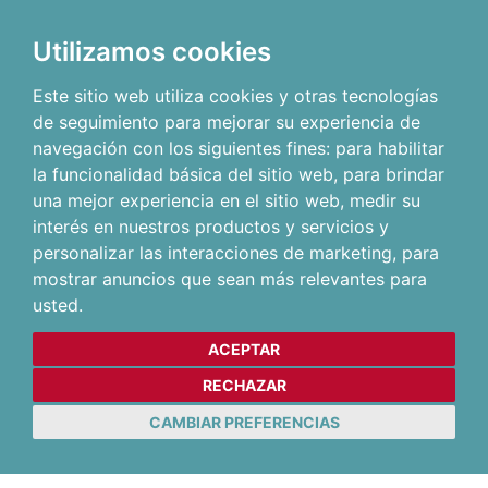
Utilizamos cookies
Este sitio web utiliza cookies y otras tecnologías
de seguimiento para mejorar su experiencia de
navegación con los siguientes fines:
para habilitar
la funcionalidad básica del sitio web
,
para brindar
una mejor experiencia en el sitio web
,
medir su
interés en nuestros productos y servicios y
personalizar las interacciones de marketing
,
para
mostrar anuncios que sean más relevantes para
usted
.
ACEPTAR
RECHAZAR
CAMBIAR PREFERENCIAS