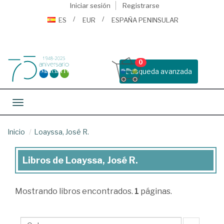
Iniciar sesión
Registrarse
ES
EUR
ESPAÑA PENINSULAR
0
Busqueda avanzada
Toggle navigation
Inicio
Loayssa, José R.
Libros de Loayssa, José R.
Libros
de
Mostrando
libros encontrados.
1
páginas.
Loayssa,
José