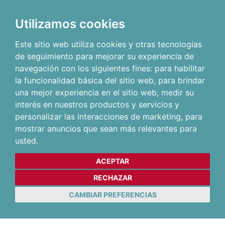
Utilizamos cookies
Este sitio web utiliza cookies y otras tecnologías
de seguimiento para mejorar su experiencia de
navegación con los siguientes fines:
para habilitar
la funcionalidad básica del sitio web
,
para brindar
una mejor experiencia en el sitio web
,
medir su
interés en nuestros productos y servicios y
personalizar las interacciones de marketing
,
para
mostrar anuncios que sean más relevantes para
usted
.
ACEPTAR
RECHAZAR
CAMBIAR PREFERENCIAS