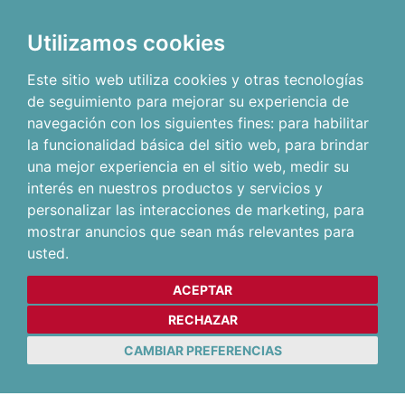
Utilizamos cookies
Este sitio web utiliza cookies y otras tecnologías
de seguimiento para mejorar su experiencia de
navegación con los siguientes fines:
para habilitar
la funcionalidad básica del sitio web
,
para brindar
una mejor experiencia en el sitio web
,
medir su
interés en nuestros productos y servicios y
personalizar las interacciones de marketing
,
para
mostrar anuncios que sean más relevantes para
usted
.
ACEPTAR
RECHAZAR
CAMBIAR PREFERENCIAS