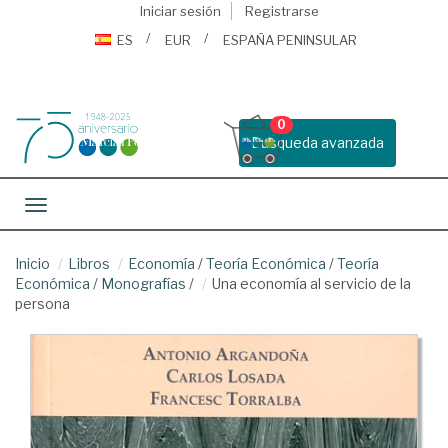
Iniciar sesión
Registrarse
ES
EUR
ESPAÑA PENINSULAR
0
Busqueda avanzada
Toggle navigation
Inicio
Libros
Economía
/
Teoría Económica
/
Teoría
Económica
/
Monografías
/
Una economía al servicio de la
persona