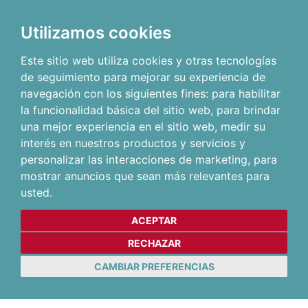
Utilizamos cookies
Este sitio web utiliza cookies y otras tecnologías
de seguimiento para mejorar su experiencia de
navegación con los siguientes fines:
para habilitar
la funcionalidad básica del sitio web
,
para brindar
una mejor experiencia en el sitio web
,
medir su
interés en nuestros productos y servicios y
personalizar las interacciones de marketing
,
para
mostrar anuncios que sean más relevantes para
usted
.
ACEPTAR
RECHAZAR
CAMBIAR PREFERENCIAS