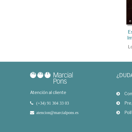
E
I
L
¿DUD
Atención al cliente
Com
Pre
(+34) 91 304 33 03
Polí
atencion@marcialpons.es