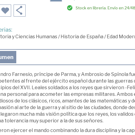
Stock en librería. Envío en 24/4
rias:
toria y Ciencias Humanas
/
Historia de España
/
Edad Moder
umen
ndro Farnesio, príncipe de Parma, y Ambrosio de Spínola fue
tentes al frente del ejército español durante las guerras de
ipios del XVII. Leales soldados a los reyes que sirvieron -Felip
una personal para acometer las empresas militares. Ambos e
iosos de los clásicos, ricos, amantes de las matemáticas y d
asión al arte de la guerra y al sitio de las ciudades, donde
egaron mucha más visión política que los reyes, los validos d
a tolerancia muy superior a la de sus señores.
ron ejercer el mando combinando la dura disciplina y la capa