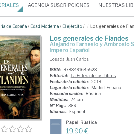
ORIALES
AGENCIA
SUSCRIPCIONES
NUESTRAS
LI
oria de España
/
Edad Moderna
/
El ejército
/
Los generales de Fla
Los generales de Flandes
Alejandro Farnesio y Ambrosio Spínola: dos militares al servicio del
Impero Español
Losada, Juan Carlos
ISBN:
9788491645528
Editorial:
La Esfera de los Libros
Fecha de la edición:
2019
Lugar de la edición:
Madrid. España
Encuadernación:
Rústica
Medidas:
24 cm
Nº Pág.:
389
Idiomas:
Español
Papel: Rústica
19,90 €