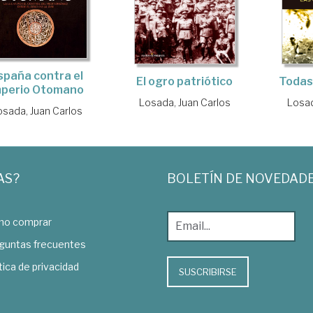
spaña contra el
Todas
El ogro patriótico
mperio Otomano
Losad
Losada, Juan Carlos
osada, Juan Carlos
AS?
BOLETÍN DE NOVEDAD
o comprar
guntas frecuentes
tica de privacidad
SUSCRIBIRSE