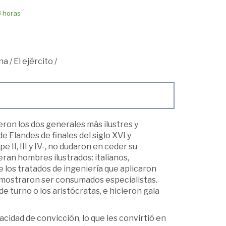
8 horas
na
/
El ejército
/
ron los dos generales más ilustres y
 Flandes de finales del siglo XVI y
e II, III y IV-, no dudaron en ceder su
ran hombres ilustrados: italianos,
e los tratados de ingeniería que aplicaron
 demostraron ser consumados especialistas.
e turno o los aristócratas, e hicieron gala
cidad de convicción, lo que les convirtió en