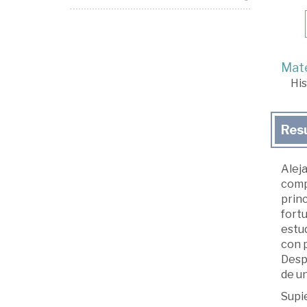
Mate
His
Res
Aleja
compe
princ
fort
estud
con p
Despl
de un
Supie