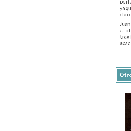
perf
ya qu
duro 
Juan
conti
trági
absol
Otro