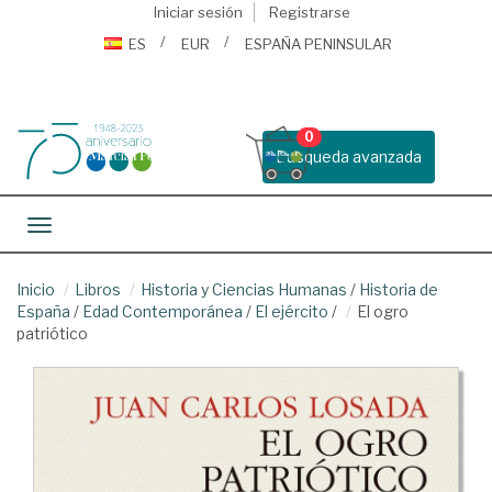
Iniciar sesión
Registrarse
ES
EUR
ESPAÑA PENINSULAR
0
Busqueda avanzada
Toggle navigation
Inicio
Libros
Historia y Ciencias Humanas
/
Historia de
España
/
Edad Contemporánea
/
El ejército
/
El ogro
patriótico