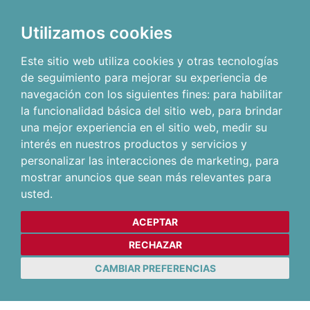
Utilizamos cookies
Este sitio web utiliza cookies y otras tecnologías
de seguimiento para mejorar su experiencia de
navegación con los siguientes fines:
para habilitar
la funcionalidad básica del sitio web
,
para brindar
una mejor experiencia en el sitio web
,
medir su
interés en nuestros productos y servicios y
personalizar las interacciones de marketing
,
para
mostrar anuncios que sean más relevantes para
usted
.
ACEPTAR
RECHAZAR
CAMBIAR PREFERENCIAS