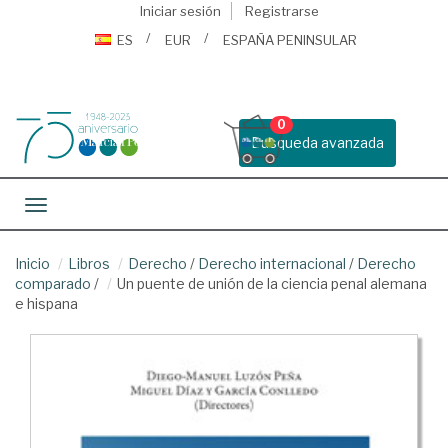
Iniciar sesión
Registrarse
ES
EUR
ESPAÑA PENINSULAR
0
Busqueda avanzada
Toggle navigation
Inicio
Libros
Derecho
/
Derecho internacional
/
Derecho
comparado
/
Un puente de unión de la ciencia penal alemana
e hispana