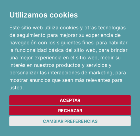
Utilizamos cookies
Este sitio web utiliza cookies y otras tecnologías
de seguimiento para mejorar su experiencia de
navegación con los siguientes fines:
para habilitar
la funcionalidad básica del sitio web
,
para brindar
una mejor experiencia en el sitio web
,
medir su
interés en nuestros productos y servicios y
personalizar las interacciones de marketing
,
para
mostrar anuncios que sean más relevantes para
usted
.
ACEPTAR
RECHAZAR
CAMBIAR PREFERENCIAS