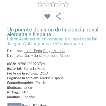
Un puente de unión de la ciencia penal
alemana e hispana
Liber Amicorum en homenaje al profesor Dr.
Jürgen Wolter por su 75º aniversario
Director/a
Luzón Peña, Diego-Manuel
Director/a
Díaz y García Conlledo, Miguel
ISBN:
9788429020724
Editorial:
Editorial Reus
Fecha de la edición:
2018
Lugar de la edición:
Madrid. España
Encuadernación:
Rústica
Medidas:
23 cm
Nº Pág.:
587
Idiomas:
Español
Papel: Rústica