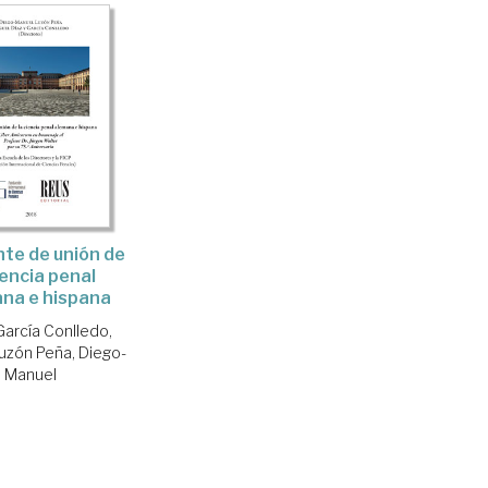
te de unión de
iencia penal
na e hispana
García Conlledo,
uzón Peña, Diego-
Manuel