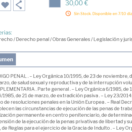
30,00 €
Sin Stock. Disponible en 7/10 día
rias:
recho
/
Derecho penal
/
Obras Generales
/
Legislación y jur
umen
IGO PENAL . – Ley Orgánica 10/1995, de 23 de noviembre, de
rzo, de salud sexual y reproductiva y de la interrupción vo
EMENTARIA . Parte general . – Ley Orgánica 6/1985, de 1 de ju
/1985, de 21 de marzo, de extradición pasiva . – Ley 23/20
 de resoluciones penales en la Unión Europea . – Real Decre
lecen las circunstancias de ejecución de las penas de traba
lización permanente en centro penitenciario, de determinad
nsión de la ejecución de la penas privativas de libertad y su
 de Reglas para el ejercicio de la Gracia de Indulto . – Ley O