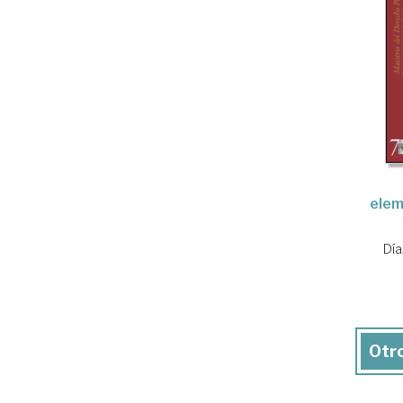
elem
Día
Otro