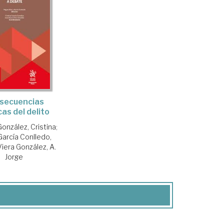
secuencias
cas del delito
González, Cristina
;
García Conlledo,
Viera González, A.
Jorge