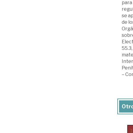
para 
regul
se ap
de lo
Orgán
sobre
Elect
55.3,
mate
Inter
Penit
– Co
Otro