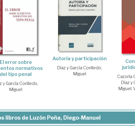
Autoría y participación
Con
El error sobre
jurídi
Díaz y García Conlledo,
entos normativos
Miguel
del tipo penal
Cazorla 
Díaz y 
z y García Conlledo,
Miguel
;
Miguel
s libros de Luzón Peña, Diego-Manuel