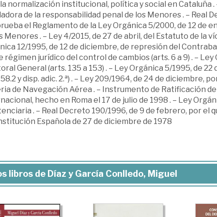
la normalización institucional, política y social en Cataluña 
adora de la responsabilidad penal de los Menores . – Real De
rueba el Reglamento de la Ley Orgánica 5/2000, de 12 de en
s Menores . – Ley 4/2015, de 27 de abril, del Estatuto de la víc
ica 12/1995, de 12 de diciembre, de represión del Contraban
 régimen jurídico del control de cambios (arts. 6 a 9) . – Le
oral General (arts. 135 a 153) . – Ley Orgánica 5/1995, de 22 d
 58.2 y disp. adic. 2.ª) . – Ley 209/1964, de 24 de diciembre, p
ria de Navegación Aérea . – Instrumento de Ratificación de
nacional, hecho en Roma el 17 de julio de 1998 . – Ley Orgá
enciaria . – Real Decreto 190/1996, de 9 de febrero, por el
nstitución Española de 27 de diciembre de 1978
s libros de Díaz y García Conlledo, Miguel