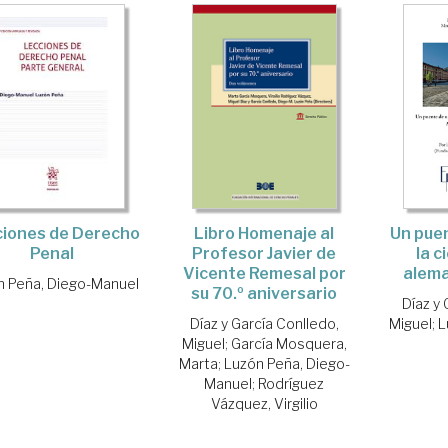
Un puen
iones de Derecho
Libro Homenaje al
la c
Penal
Profesor Javier de
alema
Vicente Remesal por
n Peña, Diego-Manuel
su 70.º aniversario
Díaz y 
Miguel
;
L
Díaz y García Conlledo,
Miguel
;
García Mosquera,
Marta
;
Luzón Peña, Diego-
Manuel
;
Rodríguez
Vázquez, Virgilio