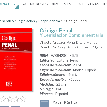
ORIALES
AGENCIA
SUSCRIPCIONES
NUESTRAS
LI
enerales
/
Legislación y jurisprudencia
/
Código Penal
Código Penal
y Legislación Complementaria
Director/a
Luzón Peña, Diego-Manuel
Director/a
Díaz y García Conlledo, Miguel
ISBN:
9788429028676
Editorial:
Editorial Reus
Fecha de la edición:
2024
Lugar de la edición:
Madrid. España
Edición número:
11ª ed.
Encuadernación:
Rústica
Medidas:
22 cm
Nº Pág.:
994
Idiomas:
Español
Papel: Rústica