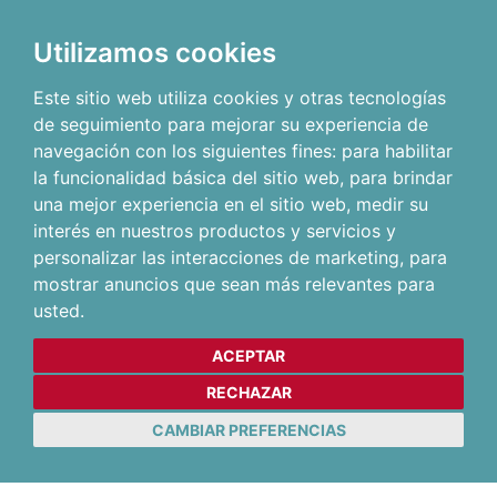
Utilizamos cookies
Este sitio web utiliza cookies y otras tecnologías
de seguimiento para mejorar su experiencia de
navegación con los siguientes fines:
para habilitar
la funcionalidad básica del sitio web
,
para brindar
una mejor experiencia en el sitio web
,
medir su
interés en nuestros productos y servicios y
personalizar las interacciones de marketing
,
para
mostrar anuncios que sean más relevantes para
usted
.
ACEPTAR
RECHAZAR
CAMBIAR PREFERENCIAS