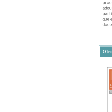
proc
adqui
part
que 
doce
Otro