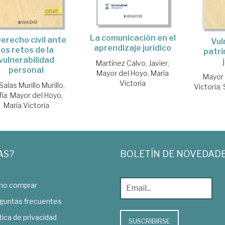
La comunicación en el
Derecho civil ante
Vul
aprendizaje jurídico
los retos de la
patri
vulnerabilidad
Martínez Calvo, Javier
;
personal
Mayor del Hoyo, María
Mayor 
Victoria
Salas Murillo Murillo,
Victoria
;
fía
;
Mayor del Hoyo,
María Victoria
AS?
BOLETÍN DE NOVEDAD
o comprar
guntas frecuentes
tica de privacidad
SUSCRIBIRSE