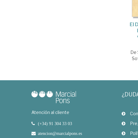
El 
De 
So
¿DUD
Atención al cliente
Com
Pre
(+34) 91 304 33 03
Polí
atencion@marcialpons.es