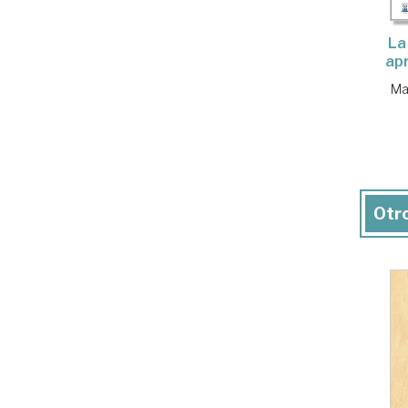
La
apr
Ma
Otro