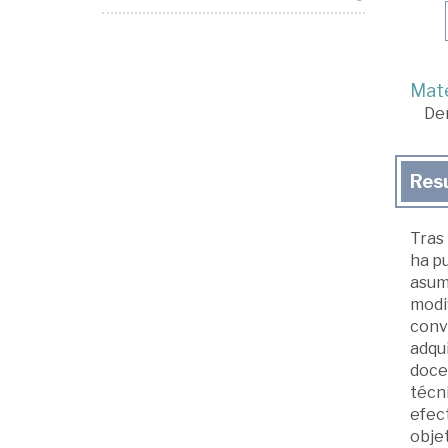
Mate
De
Res
Tras
ha pu
asum
modif
conv
adqui
docen
técni
efect
objet