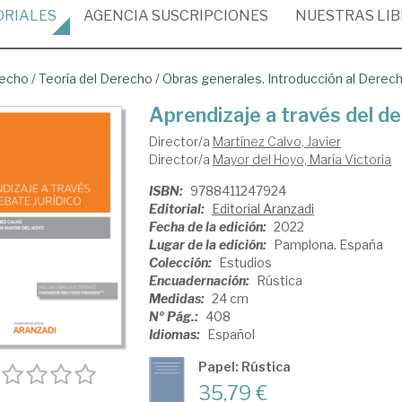
ORIALES
AGENCIA
SUSCRIPCIONES
NUESTRAS
LI
recho
/
Teoría del Derecho
/
Obras generales. Introducción al Derec
Aprendizaje a través del de
Director/a
Martínez Calvo, Javier
Director/a
Mayor del Hoyo, María Victoria
ISBN:
9788411247924
Editorial:
Editorial Aranzadi
Fecha de la edición:
2022
Lugar de la edición:
Pamplona. España
Colección:
Estudios
Encuadernación:
Rústica
Medidas:
24 cm
Nº Pág.:
408
Idiomas:
Español
Papel: Rústica
35,79 €