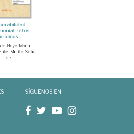
nerabilidad
monial: retos
jurídicos
del Hoyo, María
Salas Murillo, Sofía
de
ES
SÍGUENOS EN