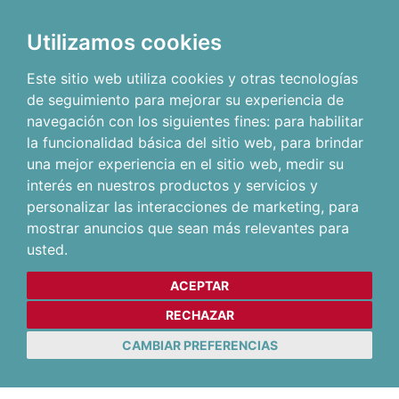
Utilizamos cookies
Este sitio web utiliza cookies y otras tecnologías
de seguimiento para mejorar su experiencia de
navegación con los siguientes fines:
para habilitar
la funcionalidad básica del sitio web
,
para brindar
una mejor experiencia en el sitio web
,
medir su
interés en nuestros productos y servicios y
personalizar las interacciones de marketing
,
para
mostrar anuncios que sean más relevantes para
usted
.
ACEPTAR
RECHAZAR
CAMBIAR PREFERENCIAS