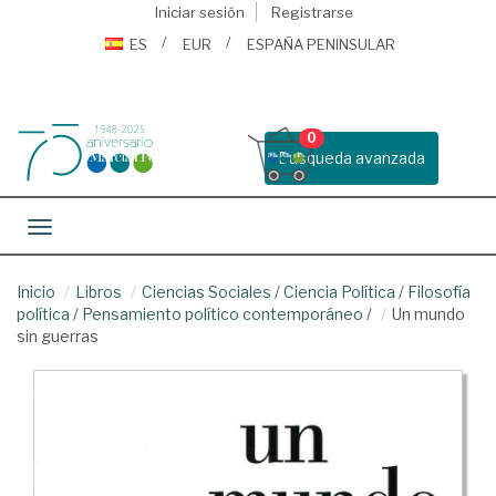
Iniciar sesión
Registrarse
ES
EUR
ESPAÑA PENINSULAR
0
Busqueda avanzada
Toggle navigation
Inicio
Libros
Ciencias Sociales
/
Ciencia Política
/
Filosofía
política
/
Pensamiento político contemporáneo
/
Un mundo
sin guerras