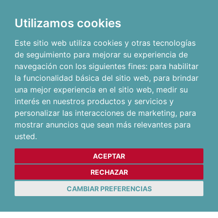
Utilizamos cookies
Este sitio web utiliza cookies y otras tecnologías
de seguimiento para mejorar su experiencia de
navegación con los siguientes fines:
para habilitar
la funcionalidad básica del sitio web
,
para brindar
una mejor experiencia en el sitio web
,
medir su
interés en nuestros productos y servicios y
personalizar las interacciones de marketing
,
para
mostrar anuncios que sean más relevantes para
usted
.
ACEPTAR
RECHAZAR
CAMBIAR PREFERENCIAS