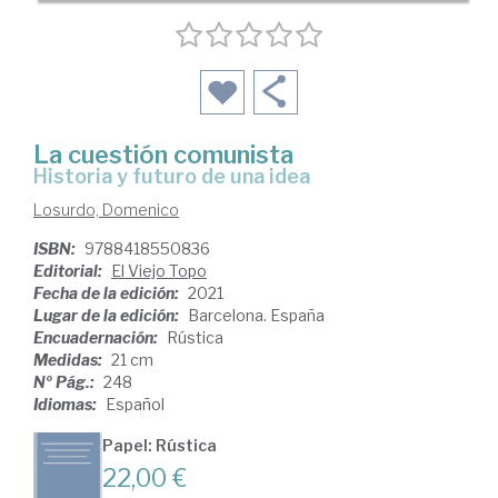
La cuestión comunista
historia y futuro de una idea
Losurdo, Domenico
ISBN:
9788418550836
Editorial:
El Viejo Topo
Fecha de la edición:
2021
Lugar de la edición:
Barcelona. España
Encuadernación:
Rústica
Medidas:
21 cm
Nº Pág.:
248
Idiomas:
Español
Papel: Rústica
22,00 €