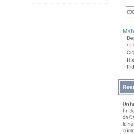
Mate
De
con
Cie
His
In
Res
Un ha
fin d
de C
la n
cúmu