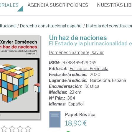
ORIALES
AGENCIA
SUSCRIPCIONES
NUESTRAS
LI
itucional
/
Derecho constitucional español
/
Historia del constituci
Un haz de naciones
el Estado y la plurinacionalidad
Domènech Sampere, Xavier
ISBN:
9788499429069
Editorial:
Ediciones Península
Fecha de la edición:
2020
Lugar de la edición:
Barcelona. España
Encuadernación:
Rústica
Medidas:
23 cm
Nº Pág.:
384
Idiomas:
Español
Papel: Rústica
18,90 €