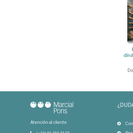
din
Do
¿DUD
Atención al cliente
Com
Pre
(+34) 91 304 33 03