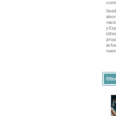
comie
Desde
abor
nacio
y Esp
últim
propu
actu
nues
Otro