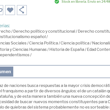
Stock en librería. Envío en 24/4
rias:
recho
/
Derecho político y constitucional
/
Derecho constitu
stitucionalismo español
/
ncias Sociales
/
Ciencia Política
/
Ciencia política
/
Nacional
toria y Ciencias Humanas
/
Historia de España
/
Edad Conte
dependentismos
/
umen
z de naciones busca respuestas a la mayor crisis democrática
el franquismo a partir de diversos ángulos: el de un catalá
ataluña, y de esta manera también una nueva concepción de 
ecesidad de buscar nuevos momentos constituyentes para Cat
lo de quiebras del sistema probablemente no es sorteable s