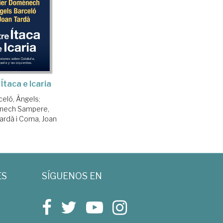
Ítaca e Icaria
celó, Àngels
;
ech Sampere,
ardà i Coma, Joan
ES
SÍGUENOS EN