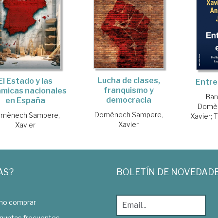
Lucha de clases,
El Estado y las
Entre 
franquismo y
ámicas nacionales
Bar
democracia
en España
Domèn
Domènech Sampere,
mènech Sampere,
Xavier
;
T
Xavier
Xavier
AS?
BOLETÍN DE NOVEDAD
o comprar
guntas frecuentes