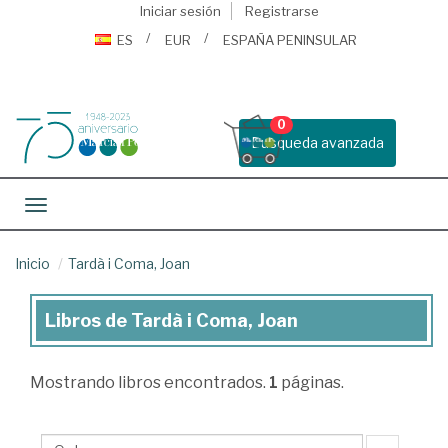
Iniciar sesión
Registrarse
ES
EUR
ESPAÑA PENINSULAR
0
Busqueda avanzada
Toggle navigation
Inicio
Tardà i Coma, Joan
Libros de Tardà i Coma, Joan
Libros
de
Mostrando
libros encontrados.
1
páginas.
Tardà
i