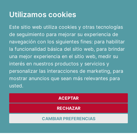
Utilizamos cookies
Este sitio web utiliza cookies y otras tecnologías
de seguimiento para mejorar su experiencia de
navegación con los siguientes fines:
para habilitar
la funcionalidad básica del sitio web
,
para brindar
una mejor experiencia en el sitio web
,
medir su
interés en nuestros productos y servicios y
personalizar las interacciones de marketing
,
para
mostrar anuncios que sean más relevantes para
usted
.
ACEPTAR
RECHAZAR
CAMBIAR PREFERENCIAS