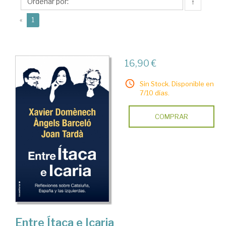
Coma,
↑
Joan
(current)
«
1
16,90 €
Sin Stock. Disponible en
7/10 días.
COMPRAR
Entre Ítaca e Icaria