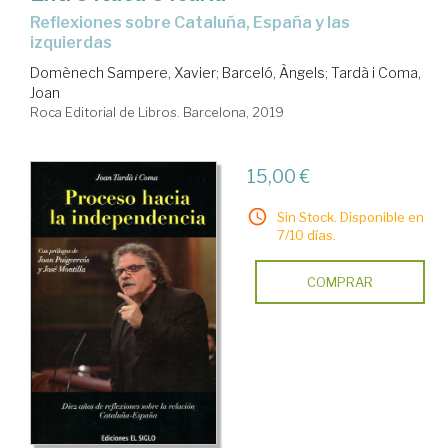
reflexiones sobre Cataluña, España y las
izquierdas
Domènech Sampere, Xavier
;
Barceló, Àngels
;
Tardà i Coma,
Joan
Roca Editorial de Libros. Barcelona, 2019
15,00 €
Sin Stock. Disponible en
7/10 días.
COMPRAR