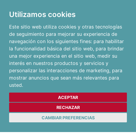
Utilizamos cookies
Este sitio web utiliza cookies y otras tecnologías
de seguimiento para mejorar su experiencia de
navegación con los siguientes fines:
para habilitar
la funcionalidad básica del sitio web
,
para brindar
una mejor experiencia en el sitio web
,
medir su
interés en nuestros productos y servicios y
personalizar las interacciones de marketing
,
para
mostrar anuncios que sean más relevantes para
usted
.
ACEPTAR
RECHAZAR
CAMBIAR PREFERENCIAS