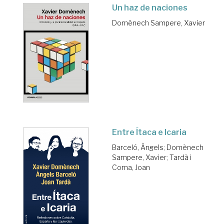
Un haz de naciones
Domènech Sampere, Xavier
Entre Ítaca e Icaria
Barceló, Àngels
;
Domènech
Sampere, Xavier
;
Tardà i
Coma, Joan