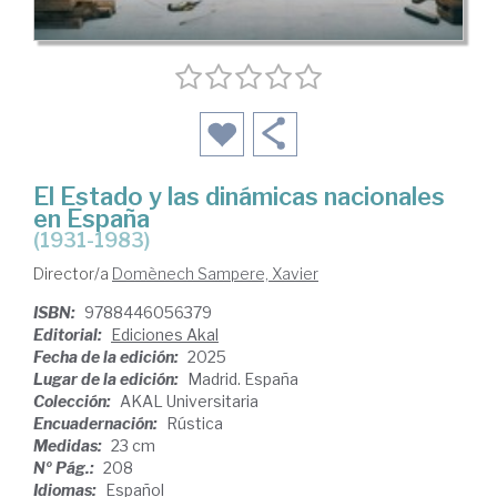
El Estado y las dinámicas nacionales
en España
(1931-1983)
Director/a
Domènech Sampere, Xavier
ISBN:
9788446056379
Editorial:
Ediciones Akal
Fecha de la edición:
2025
Lugar de la edición:
Madrid. España
Colección:
AKAL Universitaria
Encuadernación:
Rústica
Medidas:
23 cm
Nº Pág.:
208
Idiomas:
Español