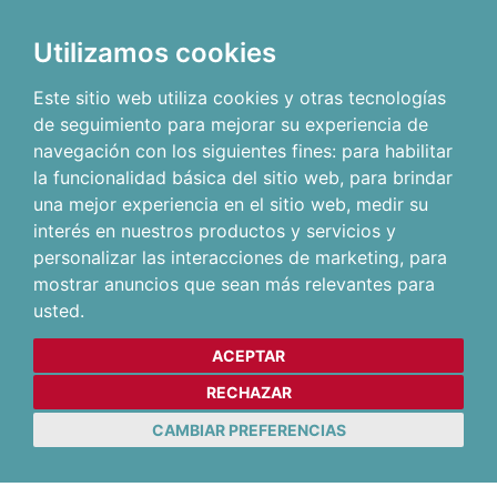
Utilizamos cookies
Este sitio web utiliza cookies y otras tecnologías
de seguimiento para mejorar su experiencia de
navegación con los siguientes fines:
para habilitar
la funcionalidad básica del sitio web
,
para brindar
una mejor experiencia en el sitio web
,
medir su
interés en nuestros productos y servicios y
personalizar las interacciones de marketing
,
para
mostrar anuncios que sean más relevantes para
usted
.
ACEPTAR
RECHAZAR
CAMBIAR PREFERENCIAS