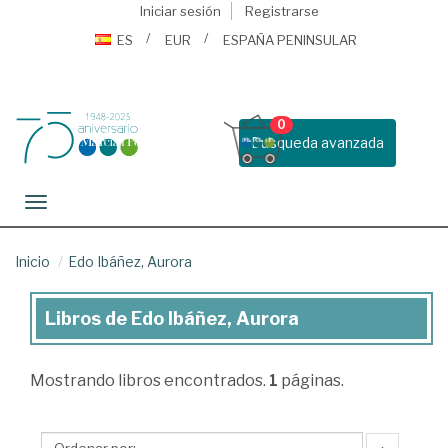
Iniciar sesión
Registrarse
ES
EUR
ESPAÑA PENINSULAR
0
Busqueda avanzada
Toggle navigation
Inicio
Edo Ibáñez, Aurora
Libros de Edo Ibáñez, Aurora
Libros
de
Mostrando
libros encontrados.
1
páginas.
Edo
Ibáñez,