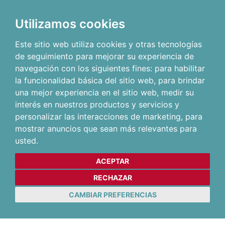
Utilizamos cookies
Este sitio web utiliza cookies y otras tecnologías
de seguimiento para mejorar su experiencia de
navegación con los siguientes fines:
para habilitar
la funcionalidad básica del sitio web
,
para brindar
una mejor experiencia en el sitio web
,
medir su
interés en nuestros productos y servicios y
personalizar las interacciones de marketing
,
para
mostrar anuncios que sean más relevantes para
usted
.
ACEPTAR
RECHAZAR
CAMBIAR PREFERENCIAS