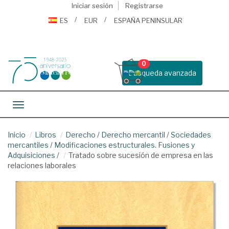
Iniciar sesión
Registrarse
ES
EUR
ESPAÑA PENINSULAR
0
Busqueda avanzada
Toggle navigation
Inicio
Libros
Derecho
/
Derecho mercantil
/
Sociedades
mercantiles
/
Modificaciones estructurales. Fusiones y
Adquisiciones
/
Tratado sobre sucesión de empresa en las
relaciones laborales