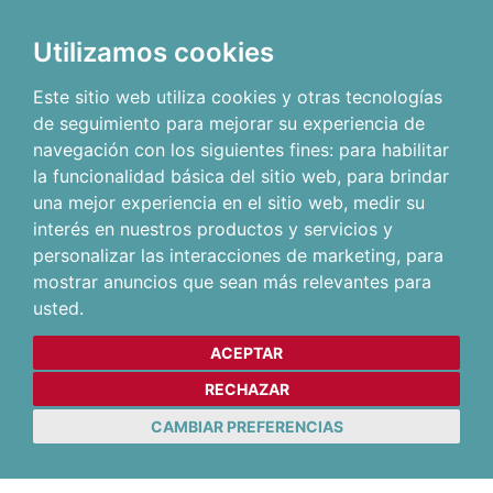
Utilizamos cookies
Este sitio web utiliza cookies y otras tecnologías
de seguimiento para mejorar su experiencia de
navegación con los siguientes fines:
para habilitar
la funcionalidad básica del sitio web
,
para brindar
una mejor experiencia en el sitio web
,
medir su
interés en nuestros productos y servicios y
personalizar las interacciones de marketing
,
para
mostrar anuncios que sean más relevantes para
usted
.
ACEPTAR
RECHAZAR
CAMBIAR PREFERENCIAS