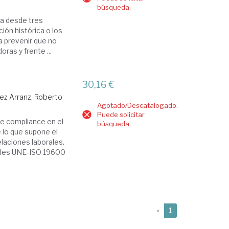
búsqueda.
da desde tres
ión histórica o los
 prevenir que no
ras y frente ...
30,16 €
rez Arranz, Roberto
Agotado/Descatalogado.
Puede solicitar
de compliance en el
búsqueda.
e lo que supone el
elaciones laborales.
nales UNE-ISO 19600
(current)
«
1