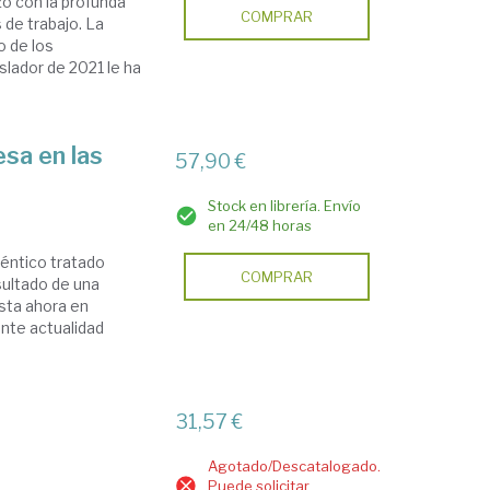
zo con la profunda
COMPRAR
 de trabajo. La
o de los
slador de 2021 le ha
sa en las
57,90 €
Stock en librería. Envío
en 24/48 horas
téntico tratado
COMPRAR
sultado de una
sta ahora en
nte actualidad
31,57 €
Agotado/Descatalogado.
Puede solicitar