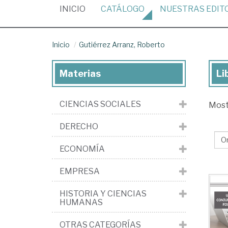
(CURRENT)
INICIO
CATÁLOGO
NUESTRAS
EDIT
Inicio
Gutiérrez Arranz, Roberto
Materias
Li
Lib
de
CIENCIAS SOCIALES
Mos
Gut
Arr
DERECHO
Ro
ECONOMÍA
EMPRESA
HISTORIA Y CIENCIAS
HUMANAS
OTRAS CATEGORÍAS