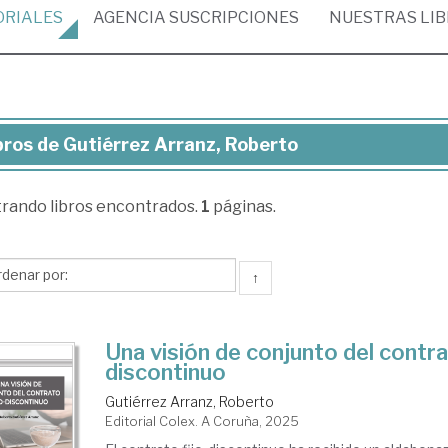
ORIALES
AGENCIA
SUSCRIPCIONES
NUESTRAS
LI
bros de Gutiérrez Arranz, Roberto
ros
trando
libros encontrados.
1
páginas.
iérrez
anz,
berto
↑
Una visión de conjunto del contra
discontinuo
Gutiérrez Arranz, Roberto
Editorial Colex. A Coruña, 2025