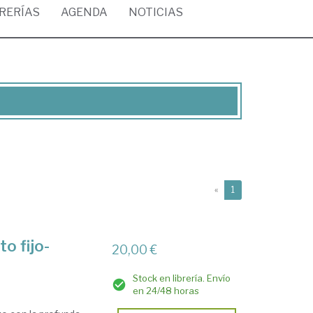
BRERÍAS
AGENDA
NOTICIAS
(current)
«
1
to fijo-
20,00 €
Stock en librería. Envío
en 24/48 horas