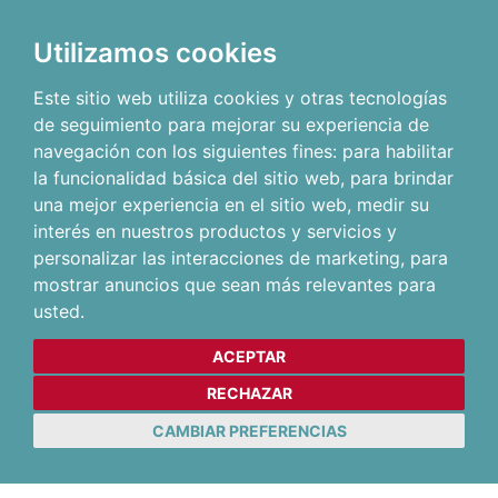
Utilizamos cookies
Este sitio web utiliza cookies y otras tecnologías
de seguimiento para mejorar su experiencia de
navegación con los siguientes fines:
para habilitar
la funcionalidad básica del sitio web
,
para brindar
una mejor experiencia en el sitio web
,
medir su
interés en nuestros productos y servicios y
personalizar las interacciones de marketing
,
para
mostrar anuncios que sean más relevantes para
usted
.
ACEPTAR
RECHAZAR
CAMBIAR PREFERENCIAS