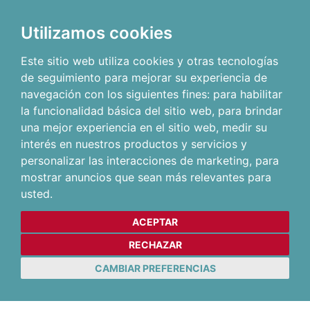
Utilizamos cookies
Este sitio web utiliza cookies y otras tecnologías
de seguimiento para mejorar su experiencia de
navegación con los siguientes fines:
para habilitar
la funcionalidad básica del sitio web
,
para brindar
una mejor experiencia en el sitio web
,
medir su
interés en nuestros productos y servicios y
personalizar las interacciones de marketing
,
para
mostrar anuncios que sean más relevantes para
usted
.
ACEPTAR
RECHAZAR
CAMBIAR PREFERENCIAS