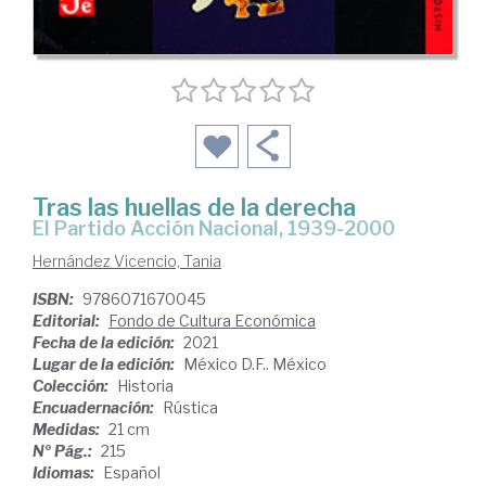
Tras las huellas de la derecha
el Partido Acción Nacional, 1939-2000
Hernández Vicencio, Tania
ISBN:
9786071670045
Editorial:
Fondo de Cultura Económica
Fecha de la edición:
2021
Lugar de la edición:
México D.F.. México
Colección:
Historia
Encuadernación:
Rústica
Medidas:
21 cm
Nº Pág.:
215
Idiomas:
Español