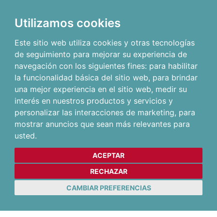
Utilizamos cookies
Este sitio web utiliza cookies y otras tecnologías
de seguimiento para mejorar su experiencia de
navegación con los siguientes fines:
para habilitar
la funcionalidad básica del sitio web
,
para brindar
una mejor experiencia en el sitio web
,
medir su
interés en nuestros productos y servicios y
personalizar las interacciones de marketing
,
para
mostrar anuncios que sean más relevantes para
usted
.
ACEPTAR
RECHAZAR
CAMBIAR PREFERENCIAS