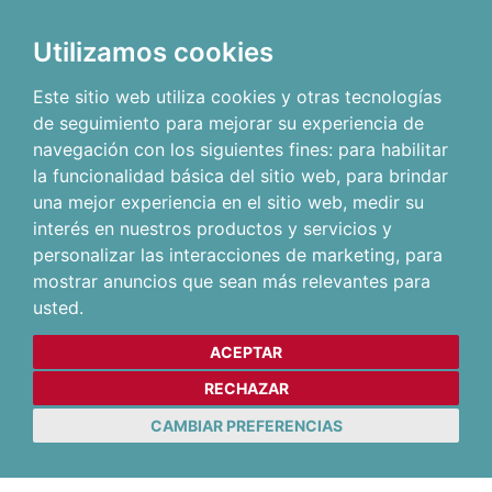
Utilizamos cookies
Este sitio web utiliza cookies y otras tecnologías
de seguimiento para mejorar su experiencia de
navegación con los siguientes fines:
para habilitar
la funcionalidad básica del sitio web
,
para brindar
una mejor experiencia en el sitio web
,
medir su
interés en nuestros productos y servicios y
personalizar las interacciones de marketing
,
para
mostrar anuncios que sean más relevantes para
usted
.
ACEPTAR
RECHAZAR
CAMBIAR PREFERENCIAS