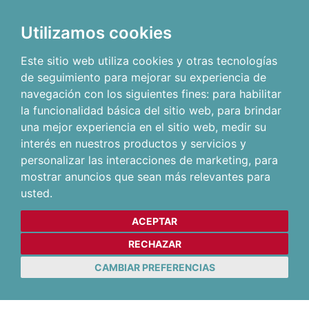
Utilizamos cookies
Este sitio web utiliza cookies y otras tecnologías
de seguimiento para mejorar su experiencia de
navegación con los siguientes fines:
para habilitar
la funcionalidad básica del sitio web
,
para brindar
una mejor experiencia en el sitio web
,
medir su
interés en nuestros productos y servicios y
personalizar las interacciones de marketing
,
para
mostrar anuncios que sean más relevantes para
usted
.
ACEPTAR
RECHAZAR
CAMBIAR PREFERENCIAS