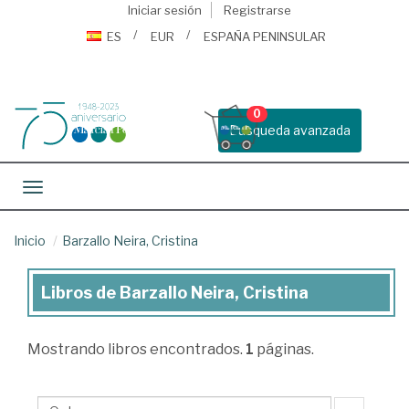
Iniciar sesión
Registrarse
ES
EUR
ESPAÑA PENINSULAR
0
Busqueda avanzada
Toggle navigation
Inicio
Barzallo Neira, Cristina
Libros de Barzallo Neira, Cristina
Libros
de
Mostrando
libros encontrados.
1
páginas.
Barzallo
Neira,