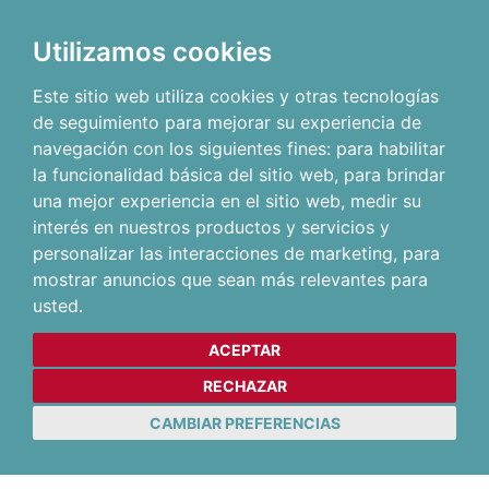
Utilizamos cookies
Este sitio web utiliza cookies y otras tecnologías
de seguimiento para mejorar su experiencia de
navegación con los siguientes fines:
para habilitar
la funcionalidad básica del sitio web
,
para brindar
una mejor experiencia en el sitio web
,
medir su
interés en nuestros productos y servicios y
personalizar las interacciones de marketing
,
para
mostrar anuncios que sean más relevantes para
usted
.
ACEPTAR
RECHAZAR
CAMBIAR PREFERENCIAS