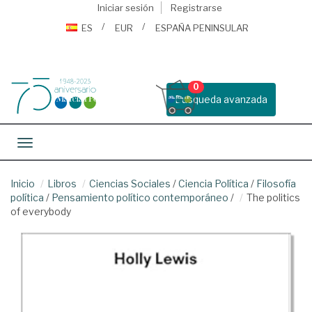
Iniciar sesión
Registrarse
ES
EUR
ESPAÑA PENINSULAR
0
Busqueda avanzada
Toggle navigation
Inicio
Libros
Ciencias Sociales
/
Ciencia Política
/
Filosofía
política
/
Pensamiento político contemporáneo
/
The politics
of everybody