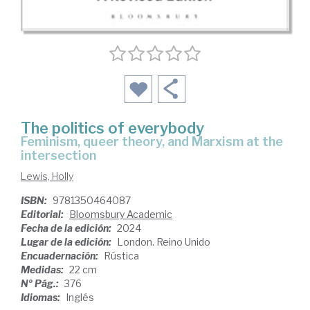
The politics of everybody
feminism, queer theory, and Marxism at the
intersection
Lewis, Holly
ISBN:
9781350464087
Editorial:
Bloomsbury Academic
Fecha de la edición:
2024
Lugar de la edición:
London. Reino Unido
Encuadernación:
Rústica
Medidas:
22 cm
Nº Pág.:
376
Idiomas:
Inglés