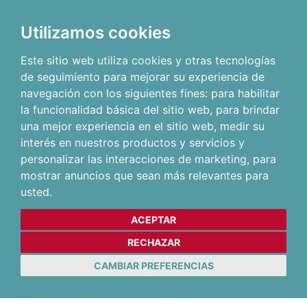
Utilizamos cookies
Este sitio web utiliza cookies y otras tecnologías
de seguimiento para mejorar su experiencia de
navegación con los siguientes fines:
para habilitar
la funcionalidad básica del sitio web
,
para brindar
una mejor experiencia en el sitio web
,
medir su
interés en nuestros productos y servicios y
personalizar las interacciones de marketing
,
para
mostrar anuncios que sean más relevantes para
usted
.
ACEPTAR
RECHAZAR
CAMBIAR PREFERENCIAS