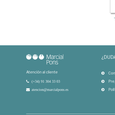
¿DUD
Atención al cliente
Com
Pre
(+34) 91 304 33 03
Polí
atencion@marcialpons.es