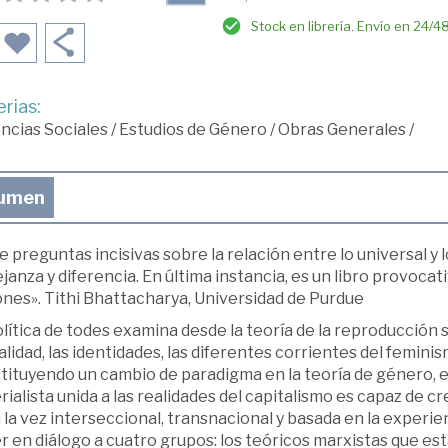
Stock en librería. Envío en 24/4
rias:
ncias Sociales
/
Estudios de Género
/
Obras Generales
/
umen
 preguntas incisivas sobre la relación entre lo universal y l
anza y diferencia. En última instancia, es un libro provoca
ones». Tithi Bhattacharya, Universidad de Purdue
lítica de todes examina desde la teoría de la reproducción 
lidad, las identidades, las diferentes corrientes del feminis
ituyendo un cambio de paradigma en la teoría de género, es
ialista unida a las realidades del capitalismo es capaz de c
 la vez interseccional, transnacional y basada en la experien
r en diálogo a cuatro grupos: los teóricos marxistas que e