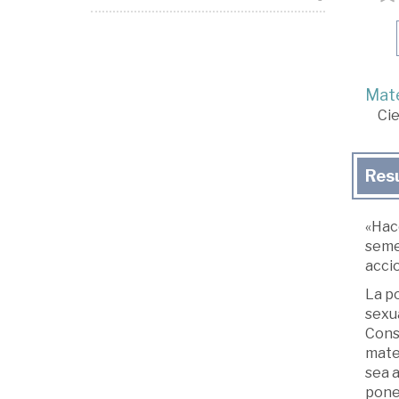
Mate
Cie
Res
«Hace
semej
acci
La po
sexua
Const
mater
sea a
pone