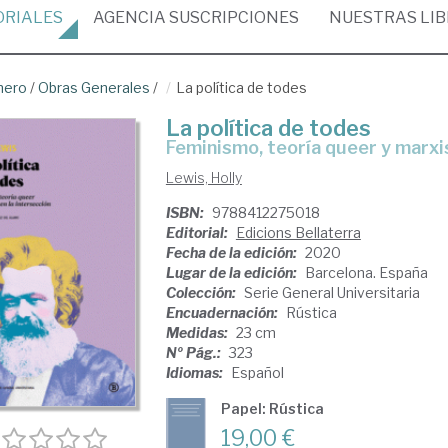
ORIALES
AGENCIA
SUSCRIPCIONES
NUESTRAS
LI
nero
/
Obras Generales
/
La política de todes
La política de todes
feminismo, teoría queer y marxi
Lewis, Holly
ISBN:
9788412275018
Editorial:
Edicions Bellaterra
Fecha de la edición:
2020
Lugar de la edición:
Barcelona. España
Colección:
Serie General Universitaria
Encuadernación:
Rústica
Medidas:
23 cm
Nº Pág.:
323
Idiomas:
Español
Papel: Rústica
19,00 €