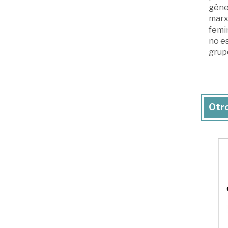
géner
marxi
femin
no es
grup
Otro