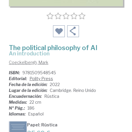
The political philosophy of AI
an introduction
Coeckelbergh, Mark
ISBN:
9781509548545
Editorial:
Polity Press
Fecha de la edición:
2022
Lugar de la edición:
Cambridge. Reino Unido
Encuadernación:
Rústica
Medidas:
22 cm
Nº Pág.:
186
Idiomas:
Español
Papel: Rústica