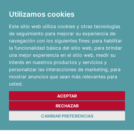
Utilizamos cookies
Este sitio web utiliza cookies y otras tecnologías
de seguimiento para mejorar su experiencia de
navegación con los siguientes fines:
para habilitar
la funcionalidad básica del sitio web
,
para brindar
una mejor experiencia en el sitio web
,
medir su
interés en nuestros productos y servicios y
personalizar las interacciones de marketing
,
para
mostrar anuncios que sean más relevantes para
usted
.
ACEPTAR
RECHAZAR
CAMBIAR PREFERENCIAS