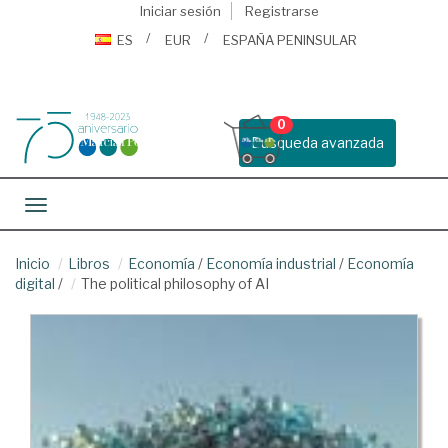
Iniciar sesión
Registrarse
ES
EUR
ESPAÑA PENINSULAR
0
Busqueda avanzada
Toggle navigation
Inicio
Libros
Economía
/
Economía industrial
/
Economía
digital
/
The political philosophy of AI