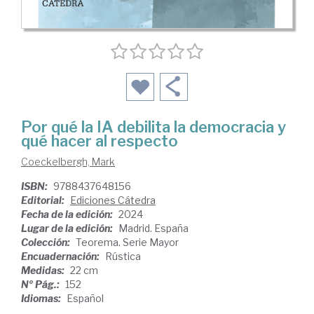
Por qué la IA debilita la democracia y
qué hacer al respecto
Coeckelbergh, Mark
ISBN:
9788437648156
Editorial:
Ediciones Cátedra
Fecha de la edición:
2024
Lugar de la edición:
Madrid. España
Colección:
Teorema. Serie Mayor
Encuadernación:
Rústica
Medidas:
22 cm
Nº Pág.:
152
Idiomas:
Español