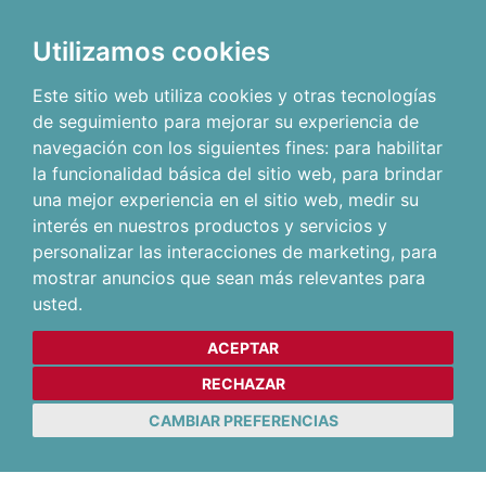
Utilizamos cookies
Este sitio web utiliza cookies y otras tecnologías
de seguimiento para mejorar su experiencia de
navegación con los siguientes fines:
para habilitar
la funcionalidad básica del sitio web
,
para brindar
una mejor experiencia en el sitio web
,
medir su
interés en nuestros productos y servicios y
personalizar las interacciones de marketing
,
para
mostrar anuncios que sean más relevantes para
usted
.
ACEPTAR
RECHAZAR
CAMBIAR PREFERENCIAS