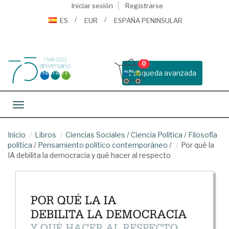
Iniciar sesión
Registrarse
ES
EUR
ESPAÑA PENINSULAR
0
Busqueda avanzada
Toggle navigation
Inicio
Libros
Ciencias Sociales
/
Ciencia Política
/
Filosofía
política
/
Pensamiento político contemporáneo
/
Por qué la
IA debilita la democracia y qué hacer al respecto