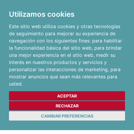
Utilizamos cookies
Este sitio web utiliza cookies y otras tecnologías
de seguimiento para mejorar su experiencia de
navegación con los siguientes fines:
para habilitar
la funcionalidad básica del sitio web
,
para brindar
una mejor experiencia en el sitio web
,
medir su
interés en nuestros productos y servicios y
personalizar las interacciones de marketing
,
para
mostrar anuncios que sean más relevantes para
usted
.
ACEPTAR
RECHAZAR
CAMBIAR PREFERENCIAS