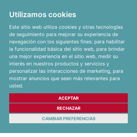
Utilizamos cookies
Este sitio web utiliza cookies y otras tecnologías
de seguimiento para mejorar su experiencia de
navegación con los siguientes fines:
para habilitar
la funcionalidad básica del sitio web
,
para brindar
una mejor experiencia en el sitio web
,
medir su
interés en nuestros productos y servicios y
personalizar las interacciones de marketing
,
para
mostrar anuncios que sean más relevantes para
usted
.
ACEPTAR
RECHAZAR
CAMBIAR PREFERENCIAS