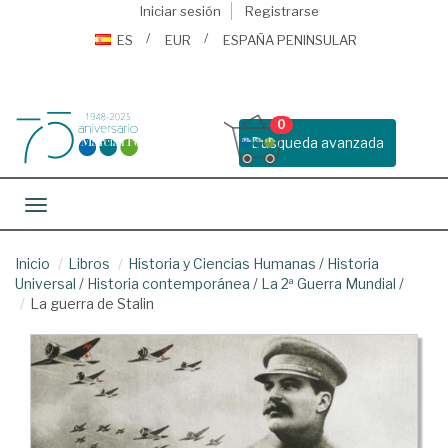
Iniciar sesión
Registrarse
ES
EUR
ESPAÑA PENINSULAR
0
Busqueda avanzada
Toggle navigation
Inicio
Libros
Historia y Ciencias Humanas
/
Historia
Universal
/
Historia contemporánea
/
La 2ª Guerra Mundial
/
La guerra de Stalin