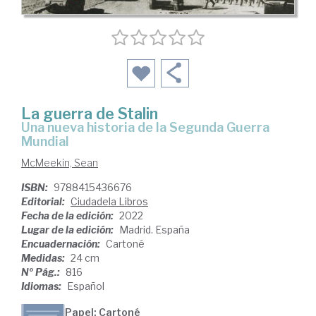
La guerra de Stalin
una nueva historia de la Segunda Guerra
Mundial
McMeekin, Sean
ISBN:
9788415436676
Editorial:
Ciudadela Libros
Fecha de la edición:
2022
Lugar de la edición:
Madrid. España
Encuadernación:
Cartoné
Medidas:
24 cm
Nº Pág.:
816
Idiomas:
Español
Papel: Cartoné