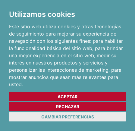
Utilizamos cookies
Este sitio web utiliza cookies y otras tecnologías
de seguimiento para mejorar su experiencia de
navegación con los siguientes fines:
para habilitar
la funcionalidad básica del sitio web
,
para brindar
una mejor experiencia en el sitio web
,
medir su
interés en nuestros productos y servicios y
personalizar las interacciones de marketing
,
para
mostrar anuncios que sean más relevantes para
usted
.
ACEPTAR
RECHAZAR
CAMBIAR PREFERENCIAS