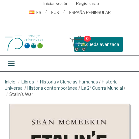
Iniciar sesión
Registrarse
ES
EUR
ESPAÑA PENINSULAR
0
Busqueda avanzada
Toggle navigation
Inicio
Libros
Historia y Ciencias Humanas
/
Historia
Universal
/
Historia contemporánea
/
La 2ª Guerra Mundial
/
Stalin's War