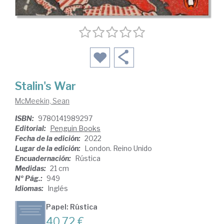
Stalin's War
McMeekin, Sean
ISBN:
9780141989297
Editorial:
Penguin Books
Fecha de la edición:
2022
Lugar de la edición:
London. Reino Unido
Encuadernación:
Rústica
Medidas:
21 cm
Nº Pág.:
949
Idiomas:
Inglés
Papel: Rústica
40,72 €