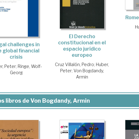
Rome 
H
El Derecho
constitucional en el
gal challenges in
espacio jurídico
 global financial
europeo
crisis
Cruz Villalón, Pedro
;
Huber,
r, Peter
;
Ringe, Wolf-
Peter
;
Von Bogdandy,
Georg
Armin
s libros de Von Bogdandy, Armin