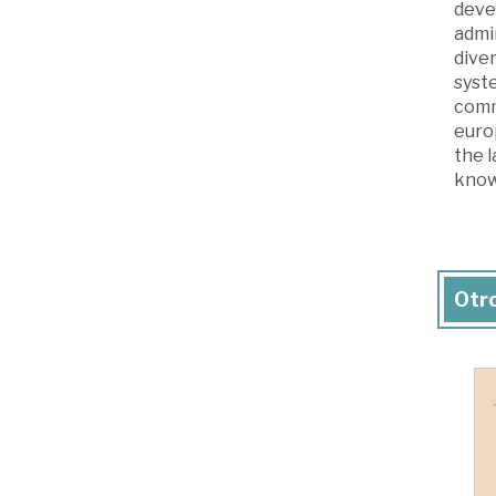
deve
admin
diver
syste
commo
euro
the l
knowl
Otro