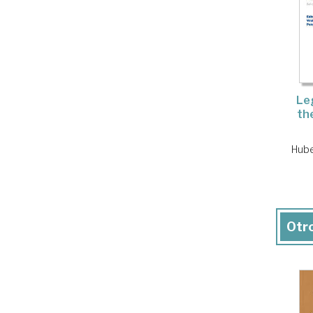
Le
the
Hube
Otro