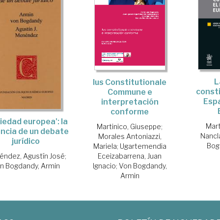
L
Ius Constitutionale
consti
Commune e
Espa
interpretación
conforme
iedad europea': la
Mart
Martinico, Giuseppe
;
ncia de un debate
Nancl
Morales Antoniazzi,
jurídico
Bog
Mariela
;
Ugartemendia
ndez, Agustín José
;
Eceizabarrena, Juan
n Bogdandy, Armin
Ignacio
;
Von Bogdandy,
Armin