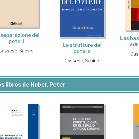
 separazione dei
Las bas
poteri
adm
Le strutture del
Cassese, Sabino
potere
Cas
Cassese, Sabino
s libros de Huber, Peter