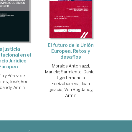
El futuro de la Unión
a justicia
Europea. Retos y
tucional en el
desafíos
cio Jurídico
Morales Antoniazzi,
Europeo
Mariela
;
Sarmiento, Daniel
;
ín y Pérez de
Ugartemendia
ares, José
;
Von
Eceizabarrena, Juan
dandy, Armin
Ignacio
;
Von Bogdandy,
Armin