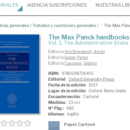
ORIALES
AGENCIA
SUSCRIPCIONES
NUESTRAS
LI
bras generales
/
Tratados y cuestiones generales
/
The Max Panc
The Max Panck handbooks i
Vol. 1: The Administrative State
Editor/a
Von Bogdandy, Armin
Editor/a
Huber, Peter
Editor/a
Cassese, Sabino
ISBN:
9780198726401
Editorial:
Oxford University Press
Fecha de la edición:
2017
Lugar de la edición:
Oxford. Reino Unido
Encuadernación:
Cartoné
Medidas:
23 cm
Nº Pág.:
682
Idiomas:
Inglés
Papel: Cartoné