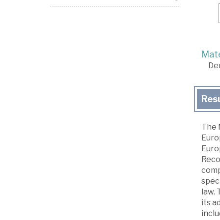
Mate
De
Res
The 
Euro
Euro
Reco
compa
speci
law. 
its a
inclu