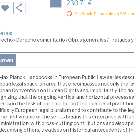
230,71 €
Sin Stock. Disponible en 5/6 se
rias:
recho
/
Derecho comunitario
/
Obras generales
/
Tratados y
umen
Max Planck Handbooks in European Public Law series descri
pean legal space, an area that encompasses not only the la
pean Convention on Human Rights and, importantly, the dom
gnizing that the ongoing vertical and horizontal processes
rison the task of our time for both scholars and practition
fically European legal pluralism and to contribute to the le
The first volume of the series begins this enterprise with an
dministration, with cross-cutting contributions and also sp
de, among others, treatises on historical antecedents of t