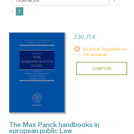
↑
(current)
«
1
230,71 €
Sin Stock. Disponible en
5/6 semanas.
COMPRAR
The Max Panck handbooks in
european public Law