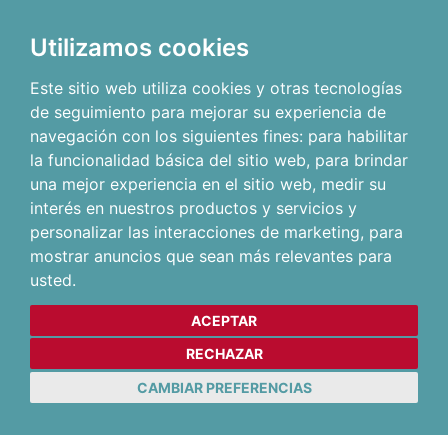
Utilizamos cookies
Este sitio web utiliza cookies y otras tecnologías
de seguimiento para mejorar su experiencia de
navegación con los siguientes fines:
para habilitar
la funcionalidad básica del sitio web
,
para brindar
una mejor experiencia en el sitio web
,
medir su
interés en nuestros productos y servicios y
personalizar las interacciones de marketing
,
para
mostrar anuncios que sean más relevantes para
usted
.
ACEPTAR
RECHAZAR
CAMBIAR PREFERENCIAS