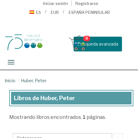
Iniciar sesión
Registrarse
ES
EUR
ESPAÑA PENINSULAR
0
Busqueda avanzada
Toggle navigation
Inicio
Huber, Peter
Libros de Huber, Peter
Libros
de
Mostrando
libros encontrados.
1
páginas.
Huber,
Peter