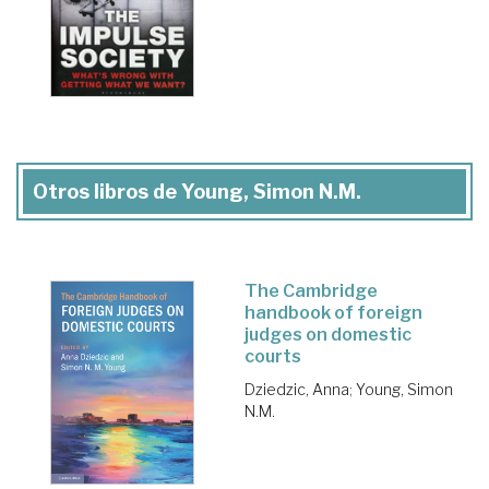
Otros libros de Young, Simon N.M.
The Cambridge
handbook of foreign
judges on domestic
courts
Dziedzic, Anna
;
Young, Simon
N.M.