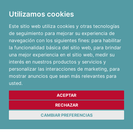
Utilizamos cookies
Este sitio web utiliza cookies y otras tecnologías
de seguimiento para mejorar su experiencia de
navegación con los siguientes fines:
para habilitar
la funcionalidad básica del sitio web
,
para brindar
una mejor experiencia en el sitio web
,
medir su
interés en nuestros productos y servicios y
personalizar las interacciones de marketing
,
para
mostrar anuncios que sean más relevantes para
usted
.
ACEPTAR
RECHAZAR
CAMBIAR PREFERENCIAS