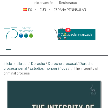
Iniciar sesión
Registrarse
ES
EUR
ESPAÑA PENINSULAR
0
Busqueda avanzada
Toggle navigation
Inicio
Libros
Derecho
/
Derecho procesal
/
Derecho
procesal penal
/
Estudios monográficos
/
The integrity of
criminal process