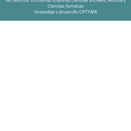
de Derecho, Economía, Empresa, Ciencias Sociales, Historia y
Ciencias Humanas
Hospedaje y desarrollo
OPTYMA