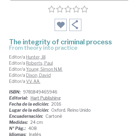
The integrity of criminal process
From theory into practice
Editor/a
Hunter, Jill
Editor/a
Roberts, Paul
Editor/a
Young, Simon N.M.
Editor/a
Dixon, David
Editor/a
VV. AA.
ISBN:
9781849465946
Editorial:
Hart Publishing
Fecha de la edición:
2016
Lugar de la edición:
Oxford. Reino Unido
Encuadernación:
Cartoné
Medidas:
24 cm
Nº Pág.:
408
Idiomas:
Inglés