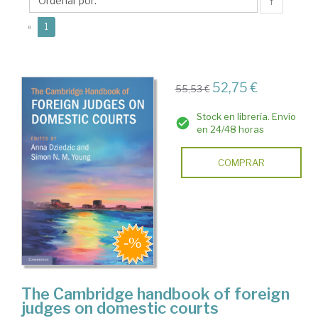
↑
(current)
«
1
52,75 €
55,53 €
Stock en librería. Envío
en 24/48 horas
COMPRAR
The Cambridge handbook of foreign
judges on domestic courts