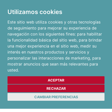
Utilizamos cookies
Este sitio web utiliza cookies y otras tecnologías
de seguimiento para mejorar su experiencia de
navegación con los siguientes fines:
para habilitar
la funcionalidad básica del sitio web
,
para brindar
una mejor experiencia en el sitio web
,
medir su
interés en nuestros productos y servicios y
personalizar las interacciones de marketing
,
para
mostrar anuncios que sean más relevantes para
usted
.
ACEPTAR
RECHAZAR
CAMBIAR PREFERENCIAS