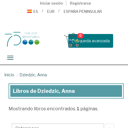
Iniciar sesión
Registrarse
ES
EUR
ESPAÑA PENINSULAR
0
Busqueda avanzada
Toggle navigation
Inicio
Dziedzic, Anna
Libros de Dziedzic, Anna
Libros
de
Mostrando
libros encontrados.
1
páginas.
Dziedzic,
Anna