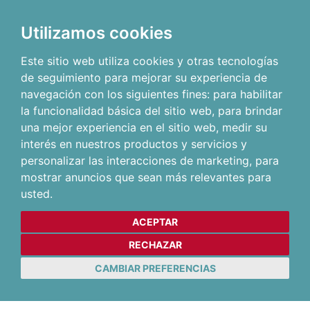
Utilizamos cookies
Este sitio web utiliza cookies y otras tecnologías
de seguimiento para mejorar su experiencia de
navegación con los siguientes fines:
para habilitar
la funcionalidad básica del sitio web
,
para brindar
una mejor experiencia en el sitio web
,
medir su
interés en nuestros productos y servicios y
personalizar las interacciones de marketing
,
para
mostrar anuncios que sean más relevantes para
usted
.
ACEPTAR
RECHAZAR
CAMBIAR PREFERENCIAS