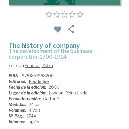
The history of company
the development of the business
corporation 1700-1914
Editor/a
Pearson, Robin
ISBN:
9781851968206
Editorial:
Routledge
Fecha de la edición:
2006
Lugar de la edición:
London. Reino Unido
Encuadernación:
Cartoné
Medidas:
24 cm
Volumen:
4 Vols.
Nº Pág.:
1744
Idiomas:
Inglés