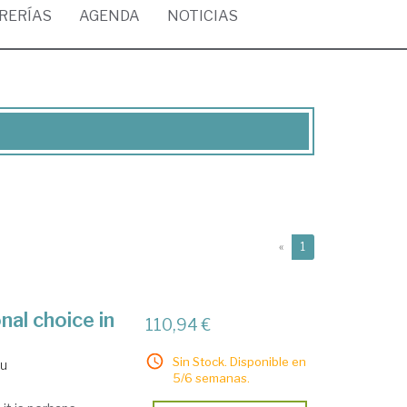
BRERÍAS
AGENDA
NOTICIAS
(current)
«
1
al choice in
110,94 €
Sin Stock. Disponible en
au
5/6 semanas.