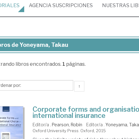
ORIALES
AGENCIA
SUSCRIPCIONES
NUESTRAS
LI
bros de Yoneyama, Takau
ros
trando
libros encontrados.
1
páginas.
neyama,
kau
↑
Corporate forms and organisation
international insurance
Editor/a .
Pearson, Robin
Editor/a .
Yoneyama, Tak
Oxford University Press. Oxford, 2015