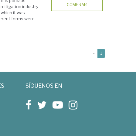
 it is perhaps
COMPRAR
 mitigation industry
 which it was
ferent forms were
(current)
«
1
ES
SÍGUENOS EN