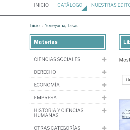
(CURRENT)
INICIO
CATÁLOGO
NUESTRAS
EDIT
Inicio
Yoneyama, Takau
Materias
Li
Lib
de
CIENCIAS SOCIALES
Mos
Yo
Ta
DERECHO
ECONOMÍA
EMPRESA
HISTORIA Y CIENCIAS
HUMANAS
OTRAS CATEGORÍAS