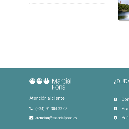
¿DUD
Atención al cliente
Com
Pre
(+34) 91 304 33 03
Polí
atencion@marcialpons.es