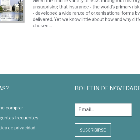
Given the infinite variety of risks throughout history,
unsurprising that insurance - the world's primary risk
- developed a wide range of organisational forms by
delivered. Yet we know little about how and why dif
chosen ...
AS?
BOLETÍN DE NOVEDAD
o comprar
guntas frecuentes
tica de privacidad
SUSCRIBIRSE