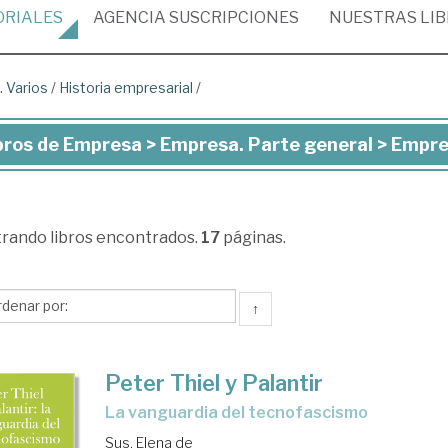
ORIALES
AGENCIA
SUSCRIPCIONES
NUESTRAS
LI
 Varios
/
Historia empresarial
/
bros de Empresa > Empresa. Parte general > Empres
ros
presa
trando
libros encontrados.
17
páginas.
presa.
rte
↑
eral
Peter Thiel y Palantir
presa.
la vanguardia del tecnofascismo
ios
Sus, Elena de