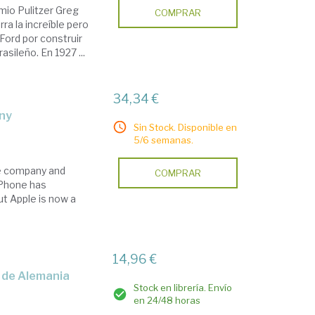
mio Pulitzer Greg
COMPRAR
ra la increíble pero
 Ford por construir
sileño. En 1927 ...
34,34 €
any
Sin Stock. Disponible en
5/6 semanas.
ble company and
COMPRAR
 iPhone has
ut Apple is now a
14,96 €
as de Alemania
Stock en librería. Envío
en 24/48 horas