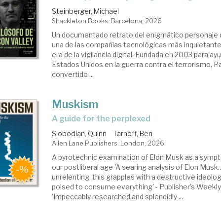
Steinberger, Michael
Shackleton Books. Barcelona, 2026
Un documentado retrato del enigmático personaje qu
una de las compañías tecnológicas más inquietante
era de la vigilancia digital. Fundada en 2003 para ay
Estados Unidos en la guerra contra el terrorismo, Pa
convertido ...
Muskism
a guide for the perplexed
Slobodian, Quinn
Tarnoff, Ben
Allen Lane Publishers. London, 2026
A pyrotechnic examination of Elon Musk as a sympt
our postliberal age 'A searing analysis of Elon Mus
unrelenting, this grapples with a destructive ideol
poised to consume everything' - Publisher's Weekly
'Impeccably researched and splendidly ...