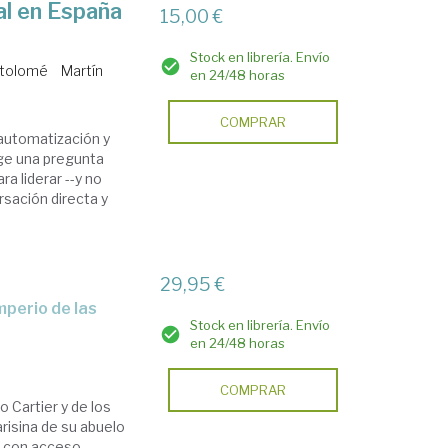
al en España
15,00 €
Stock en librería. Envío
rtolomé
Martín
en 24/48 horas
COMPRAR
a automatización y
rge una pregunta
a liderar --y no
rsación directa y
29,95 €
Stock en librería. Envío
en 24/48 horas
COMPRAR
o Cartier y de los
risina de su abuelo
ta con acceso