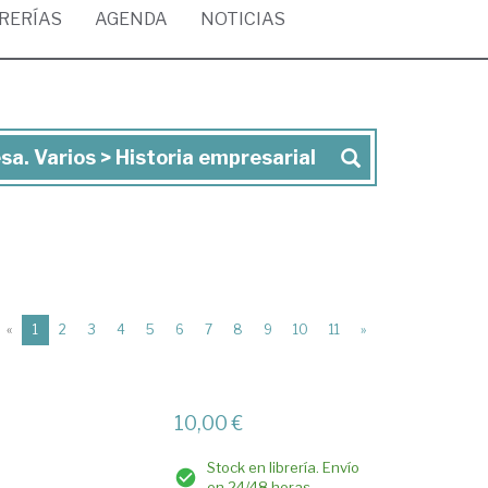
BRERÍAS
AGENDA
NOTICIAS
a. Varios > Historia empresarial
(current)
«
1
2
3
4
5
6
7
8
9
10
11
»
10,00 €
Stock en librería. Envío
en 24/48 horas