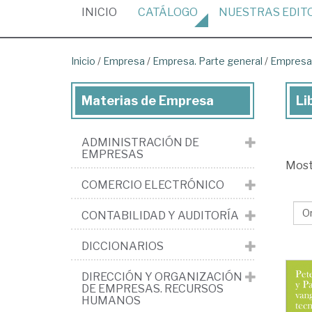
(CURRENT)
INICIO
CATÁLOGO
NUESTRAS
EDIT
Inicio
/
Empresa
/
Empresa. Parte general
/
Empresa.
Materias de Empresa
Li
Lib
de
ADMINISTRACIÓN DE
Em
EMPRESAS
Mos
>
COMERCIO ELECTRÓNICO
Em
Pa
CONTABILIDAD Y AUDITORÍA
gen
DICCIONARIOS
>
Em
DIRECCIÓN Y ORGANIZACIÓN
DE EMPRESAS. RECURSOS
Var
HUMANOS