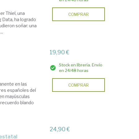
er Thiel, una
COMPRAR
g Data, ha logrado
pudieron soñar: una
..
19,90 €
Stock en librería. Envío
en 24/48 horas
anente en las
COMPRAR
ares españoles del
e en mayúsculas
l recuerdo blando
24,90 €
 estatal