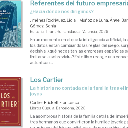
Referentes del futuro empresari
¿Hacia dónde nos dirigimos?
Jiménez Rodríguez, Lidia
Muñoz de Luna, Ángel Ba
Gómez, Sonia
Editorial Tirant Humanidades. Valencia, 2026
En un momento en el que la inteligencia artificial, l
los datos están cambiando las reglas del juego, su
decisiva: ¿qué necesitan las empresas españolas par
limitarse a sobrevivir--?Este libro recoge una conve
actual con ...
Los Cartier
La historia no contada de la familia tras el imperio de las
joyas
Cartier Brickell, Francesca
Libros Cúpula. Barcelona, 2026
La asombrosa historia de la familia detrás del imperi
tres hermanos que convirtieron la humilde joyería pa
en un icono del lujo mundial, narrada por una bisnie