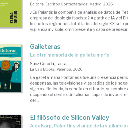
Editorial Escritos Contextatarios. Madrid, 2026
toria
¿Es Palantir, la compañía de análisis de datos de Pet
empresa de ideología fascista? A partir de IA y el Bi
resarial
lo que los regímenes totalitarios del siglo XX solo 
vigilancia invisible, omnipresente y capa de predecir .
Galleteras
La otra memoria de la galleta maría
Sanz Corada, Laura
La Caja Books. Valencia, 2026
La galleta maría Fontaneda fue una presencia perm
despensas, las televisiones y las radios de los hog
siglo xx. Redonda, la cenefa en el borde, su nombr
ocupando el centro. Un talismán capaz de invocar e
del ...
El filósofo de Silicon Valley
Alex Karp, Palantir y el auge de la vigilancia