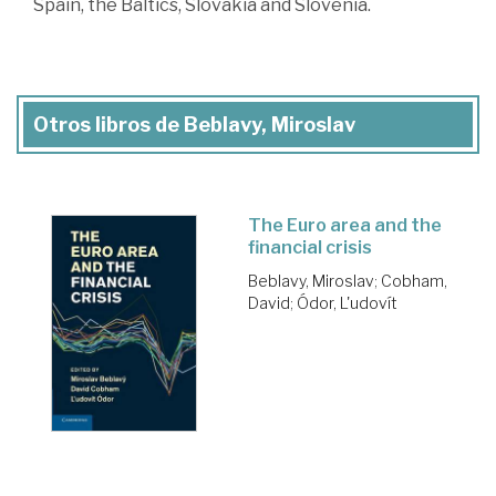
Spain, the Baltics, Slovakia and Slovenia.
Otros libros de Beblavy, Miroslav
The Euro area and the
financial crisis
Beblavy, Miroslav
;
Cobham,
David
;
Ódor, L'udovít