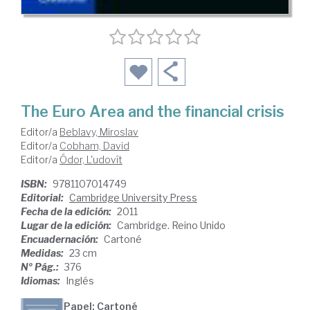
The Euro Area and the financial crisis
Editor/a
Beblavy, Miroslav
Editor/a
Cobham, David
Editor/a
Ódor, L'udovít
ISBN:
9781107014749
Editorial:
Cambridge University Press
Fecha de la edición:
2011
Lugar de la edición:
Cambridge. Reino Unido
Encuadernación:
Cartoné
Medidas:
23 cm
Nº Pág.:
376
Idiomas:
Inglés
Papel: Cartoné