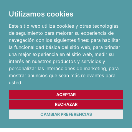
Utilizamos cookies
Este sitio web utiliza cookies y otras tecnologías
de seguimiento para mejorar su experiencia de
navegación con los siguientes fines:
para habilitar
la funcionalidad básica del sitio web
,
para brindar
una mejor experiencia en el sitio web
,
medir su
interés en nuestros productos y servicios y
personalizar las interacciones de marketing
,
para
mostrar anuncios que sean más relevantes para
usted
.
ACEPTAR
RECHAZAR
CAMBIAR PREFERENCIAS