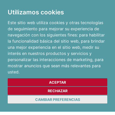
Utilizamos cookies
Este sitio web utiliza cookies y otras tecnologías
de seguimiento para mejorar su experiencia de
navegación con los siguientes fines:
para habilitar
la funcionalidad básica del sitio web
,
para brindar
una mejor experiencia en el sitio web
,
medir su
interés en nuestros productos y servicios y
personalizar las interacciones de marketing
,
para
mostrar anuncios que sean más relevantes para
usted
.
ACEPTAR
RECHAZAR
CAMBIAR PREFERENCIAS