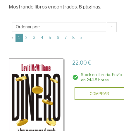
Sistema
Mostrando
libros encontrados.
8
páginas.
financiero,
bancario
↑
y
(current)
«
1
2
3
4
5
6
7
8
»
crediticio
>
Sistema
22,00 €
monetario
Stock en librería. Envío
>
en 24/48 horas
Moneda.
COMPRAR