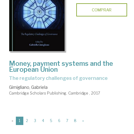
COMPRAR
Money, payment systems and the
European Union
the regulatory challenges of governance
Gimigliano, Gabriela
Cambridge Scholars Publishing. Cambridge , 2017
(current)
«
1
2
3
4
5
6
7
8
»