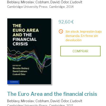
Beblavy, Miroslav
;
Cobham, David
;
Ódor, L'udovít
Cambridge University Press. Cambridge, 2014
92,60 €
Sin stock. Impresión bajo
demanda. En firme sin
devolución
COMPRAR
The Euro Area and the financial crisis
Beblavy, Miroslav
;
Cobham, David
;
Ódor, L'udovít
Cambridge University Press. Cambridge, 2011