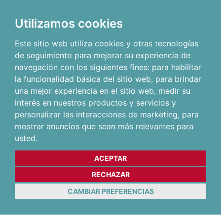
Utilizamos cookies
Este sitio web utiliza cookies y otras tecnologías
de seguimiento para mejorar su experiencia de
navegación con los siguientes fines:
para habilitar
la funcionalidad básica del sitio web
,
para brindar
una mejor experiencia en el sitio web
,
medir su
interés en nuestros productos y servicios y
personalizar las interacciones de marketing
,
para
mostrar anuncios que sean más relevantes para
usted
.
ACEPTAR
RECHAZAR
CAMBIAR PREFERENCIAS