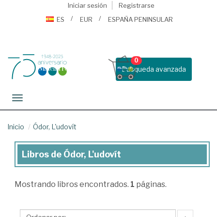
Iniciar sesión
Registrarse
ES
EUR
ESPAÑA PENINSULAR
0
Busqueda avanzada
Toggle navigation
Inicio
Ódor, L'udovít
Libros de Ódor, L'udovít
Libros
de
Mostrando
libros encontrados.
1
páginas.
Ódor,
L'udovít