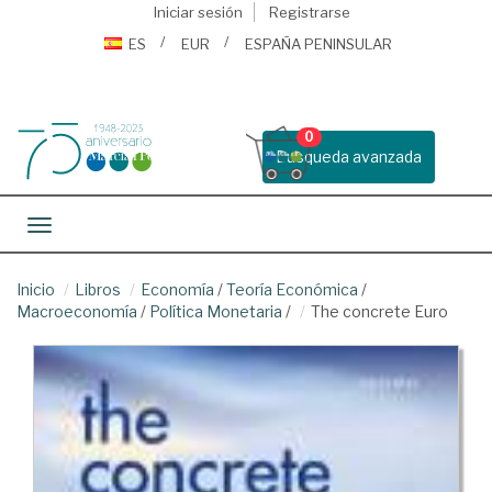
Iniciar sesión
Registrarse
ES
EUR
ESPAÑA PENINSULAR
0
Busqueda avanzada
Toggle navigation
Inicio
Libros
Economía
/
Teoría Económica
/
Macroeconomía
/
Política Monetaria
/
The concrete Euro