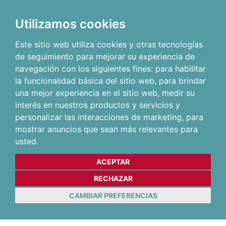
Utilizamos cookies
Este sitio web utiliza cookies y otras tecnologías
de seguimiento para mejorar su experiencia de
navegación con los siguientes fines:
para habilitar
la funcionalidad básica del sitio web
,
para brindar
una mejor experiencia en el sitio web
,
medir su
interés en nuestros productos y servicios y
personalizar las interacciones de marketing
,
para
mostrar anuncios que sean más relevantes para
usted
.
ACEPTAR
RECHAZAR
CAMBIAR PREFERENCIAS