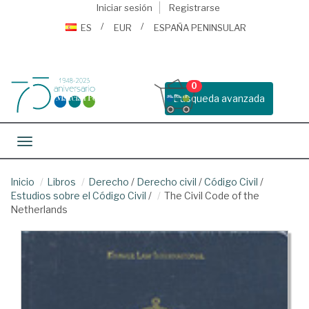
Iniciar sesión
Registrarse
ES
EUR
ESPAÑA PENINSULAR
0
Busqueda avanzada
Toggle navigation
Inicio
Libros
Derecho
/
Derecho civil
/
Código Civil
/
Estudios sobre el Código Civil
/
The Civil Code of the
Netherlands