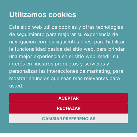
Utilizamos cookies
Este sitio web utiliza cookies y otras tecnologías
de seguimiento para mejorar su experiencia de
navegación con los siguientes fines:
para habilitar
la funcionalidad básica del sitio web
,
para brindar
una mejor experiencia en el sitio web
,
medir su
interés en nuestros productos y servicios y
personalizar las interacciones de marketing
,
para
mostrar anuncios que sean más relevantes para
usted
.
ACEPTAR
RECHAZAR
CAMBIAR PREFERENCIAS