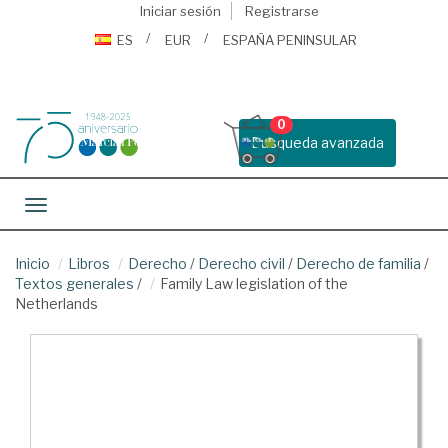
Iniciar sesión
Registrarse
ES
EUR
ESPAÑA PENINSULAR
0
Busqueda avanzada
Toggle navigation
Inicio
Libros
Derecho
/
Derecho civil
/
Derecho de familia
/
Textos generales
/
Family Law legislation of the
Netherlands