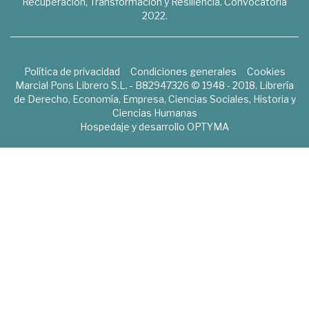
Recuperación, Transformación y Resiliencia. Convocatoria
2022.
Política de privacidad
Condiciones generales
Cookies
Marcial Pons Librero S.L. - B82947326 © 1948 - 2018. Librería
de Derecho, Economía, Empresa, Ciencias Sociales, Historia y
Ciencias Humanas
Hospedaje y desarrollo
OPTYMA