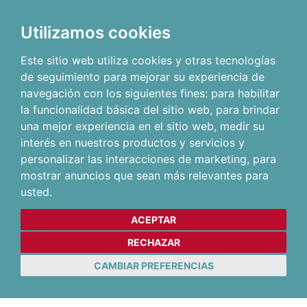
Utilizamos cookies
Este sitio web utiliza cookies y otras tecnologías
de seguimiento para mejorar su experiencia de
navegación con los siguientes fines:
para habilitar
la funcionalidad básica del sitio web
,
para brindar
una mejor experiencia en el sitio web
,
medir su
interés en nuestros productos y servicios y
personalizar las interacciones de marketing
,
para
mostrar anuncios que sean más relevantes para
usted
.
ACEPTAR
RECHAZAR
CAMBIAR PREFERENCIAS