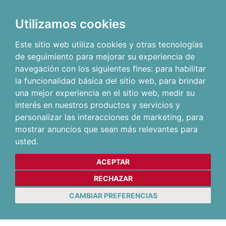
Utilizamos cookies
Este sitio web utiliza cookies y otras tecnologías
de seguimiento para mejorar su experiencia de
navegación con los siguientes fines:
para habilitar
la funcionalidad básica del sitio web
,
para brindar
una mejor experiencia en el sitio web
,
medir su
interés en nuestros productos y servicios y
personalizar las interacciones de marketing
,
para
mostrar anuncios que sean más relevantes para
usted
.
ACEPTAR
RECHAZAR
CAMBIAR PREFERENCIAS