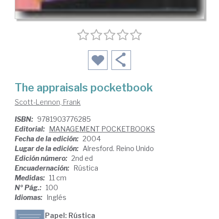
The appraisals pocketbook
Scott-Lennon, Frank
ISBN:
9781903776285
Editorial:
MANAGEMENT POCKETBOOKS
Fecha de la edición:
2004
Lugar de la edición:
Alresford. Reino Unido
Edición número:
2nd ed
Encuadernación:
Rústica
Medidas:
11 cm
Nº Pág.:
100
Idiomas:
Inglés
Papel: Rústica