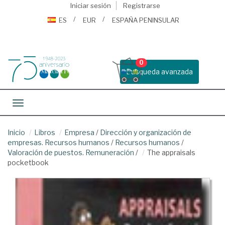
Iniciar sesión
Registrarse
ES
EUR
ESPAÑA PENINSULAR
0
Busqueda avanzada
Toggle navigation
Inicio
Libros
Empresa
/
Dirección y organización de
empresas. Recursos humanos
/
Recursos humanos
/
Valoración de puestos. Remuneración
/
The appraisals
pocketbook